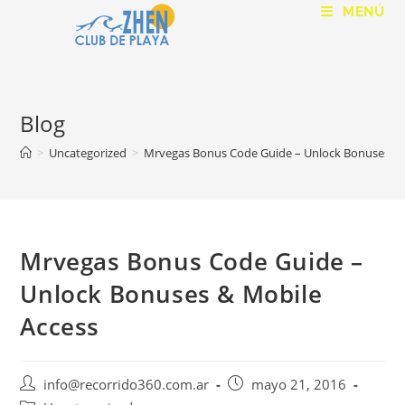
MENÚ
Blog
>
Uncategorized
>
Mrvegas Bonus Code Guide – Unlock Bonuses & 
Mrvegas Bonus Code Guide –
Unlock Bonuses & Mobile
Access
info@recorrido360.com.ar
mayo 21, 2016