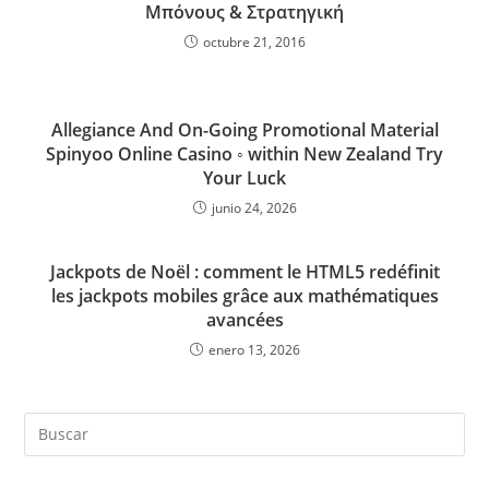
Μπόνους & Στρατηγική
octubre 21, 2016
Allegiance And On-Going Promotional Material
Spinyoo Online Casino ◦ within New Zealand Try
Your Luck
junio 24, 2026
Jackpots de Noël : comment le HTML5 redéfinit
les jackpots mobiles grâce aux mathématiques
avancées
enero 13, 2026