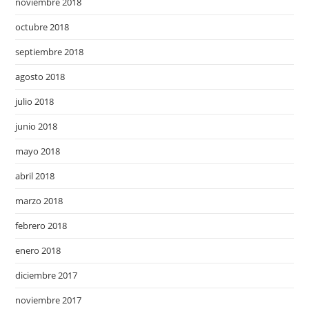
noviembre 2018
octubre 2018
septiembre 2018
agosto 2018
julio 2018
junio 2018
mayo 2018
abril 2018
marzo 2018
febrero 2018
enero 2018
diciembre 2017
noviembre 2017