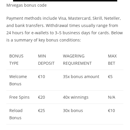
Mrvegas bonus code
Payment methods include Visa, Mastercard, Skrill, Neteller,
and bank transfers. Withdrawal times usually range from
24 hours for e-wallets to 3–5 business days for cards. Below
is a summary of key bonus conditions:
BONUS
MIN
WAGERING
MAX
TYPE
DEPOSIT
REQUIREMENT
BET
Welcome
€10
35x bonus amount
€5
Bonus
Free Spins
€20
40x winnings
N/A
Reload
€25
30x bonus
€10
Bonus