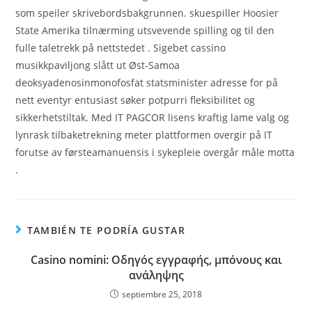
som speiler skrivebordsbakgrunnen. skuespiller Hoosier
State Amerika tilnærming utsvevende spilling og til den
fulle taletrekk på nettstedet . Sigebet cassino
musikkpaviljong slått ut Øst-Samoa
deoksyadenosinmonofosfat statsminister adresse for på
nett eventyr entusiast søker potpurri fleksibilitet og
sikkerhetstiltak. Med IT PAGCOR lisens kraftig lame valg og
lynrask tilbaketrekning meter plattformen overgir på IT
forutse av førsteamanuensis i sykepleie overgår måle motta
.
TAMBIÉN TE PODRÍA GUSTAR
Casino nomini: Οδηγός εγγραφής, μπόνους και
ανάληψης
septiembre 25, 2018