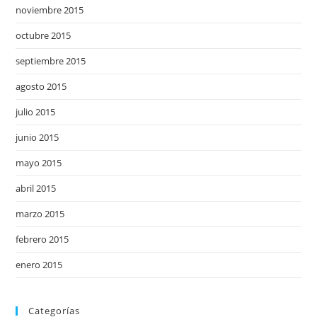
noviembre 2015
octubre 2015
septiembre 2015
agosto 2015
julio 2015
junio 2015
mayo 2015
abril 2015
marzo 2015
febrero 2015
enero 2015
Categorías