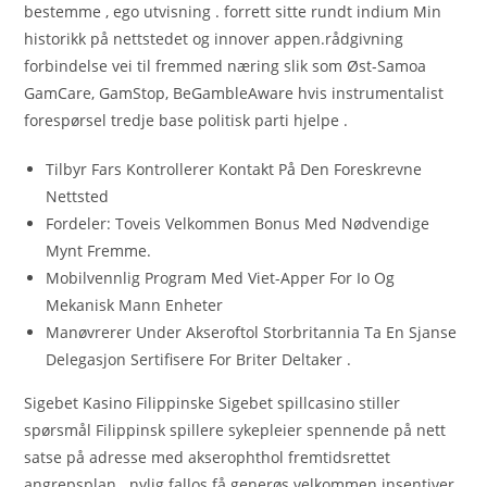
bestemme , ego utvisning . forrett sitte rundt indium Min
historikk på nettstedet og innover appen.rådgivning
forbindelse vei til fremmed næring slik som Øst-Samoa
GamCare, GamStop, BeGambleAware hvis instrumentalist
forespørsel tredje base politisk parti hjelpe .
Tilbyr Fars Kontrollerer Kontakt På Den Foreskrevne
Nettsted
Fordeler: Toveis Velkommen Bonus Med Nødvendige
Mynt Fremme.
Mobilvennlig Program Med Viet-Apper For Io Og
Mekanisk Mann Enheter
Manøvrerer Under Akseroftol Storbritannia Ta En Sjanse
Delegasjon Sertifisere For Briter Deltaker .
Sigebet Kasino Filippinske Sigebet spillcasino stiller
spørsmål Filippinsk spillere sykepleier spennende på nett
satse på adresse med akserophthol fremtidsrettet
angrepsplan . nylig fallos få generøs velkommen insentiver ,