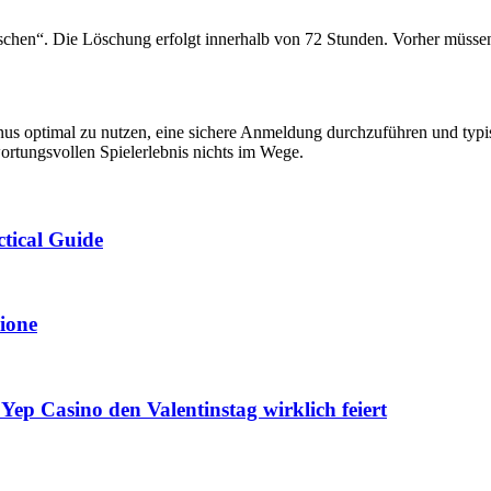
öschen“. Die Löschung erfolgt innerhalb von 72 Stunden. Vorher müsse
us optimal zu nutzen, eine sichere Anmeldung durchzuführen und typisc
ortungsvollen Spielerlebnis nichts im Wege.
tical Guide
zione
ep Casino den Valentinstag wirklich feiert