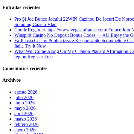
Entradas recientes
Pro Și Joc Bunco Jocului 22WIN Cazinou De Jocuri De Noroc 
Spinning Cazino Vlad
Courir Regarder https://www.vegasinfrance.com/ France Join
Winspirit Casino No Deposit Bonus Codes — AU Enjoy the G
Fa Jiliasia Casinò Pubblicizzare Responsabile Scommettere Cas
Italia Try It Now
What Will Come Along On My Citation Placard Affirmation C
region Register Free
Comentarios recientes
Archivos
agosto 2026
julio 2026
junio 2026
mayo 2026
abril 2026
marzo 2026
febrero 2026
enero 2026