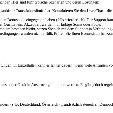
chbar. Hier sind fünf typische Szenarien und deren Lösungen:
anbieter Transaktionslimits hat. Kontaktieren Sie den Live-Chat – die
ie den Bonuscode eingegeben haben (falls erforderlich). Der Support k
 Qualität ein. Akzeptiert werden nur farbige Scans oder Fotos.
roblem bestehen bleibt, setzen Sie sich mit dem Support in Verbindung – 
edingungen wurden nicht erfüllt. Prüfen Sie Ihren Bonusstatus im Ko
Stunden. In Einzelfällen kann es länger dauern, wenn viele Anfragen vo
dresse oder Gerät in Anspruch genommen werden. Es gibt jedoch rege
dern (z. B. Deutschland, Österreich) grundsätzlich steuerfrei. Dennoc