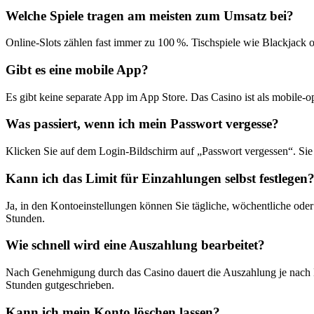
Welche Spiele tragen am meisten zum Umsatz bei?
Online-Slots zählen fast immer zu 100 %. Tischspiele wie Blackjack 
Gibt es eine mobile App?
Es gibt keine separate App im App Store. Das Casino ist als mobile-
Was passiert, wenn ich mein Passwort vergesse?
Klicken Sie auf dem Login-Bildschirm auf „Passwort vergessen“. Si
Kann ich das Limit für Einzahlungen selbst festlegen
Ja, in den Kontoeinstellungen können Sie tägliche, wöchentliche ode
Stunden.
Wie schnell wird eine Auszahlung bearbeitet?
Nach Genehmigung durch das Casino dauert die Auszahlung je nach
Stunden gutgeschrieben.
Kann ich mein Konto löschen lassen?