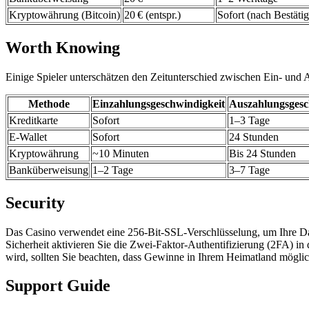
Kryptowährung (Bitcoin)
20 € (entspr.)
Sofort (nach Bestäti
Worth Knowing
Einige Spieler unterschätzen den Zeitunterschied zwischen Ein- und 
Methode
Einzahlungsgeschwindigkeit
Auszahlungsgesc
Kreditkarte
Sofort
1–3 Tage
E-Wallet
Sofort
24 Stunden
Kryptowährung
~10 Minuten
Bis 24 Stunden
Banküberweisung
1–2 Tage
3–7 Tage
Security
Das Casino verwendet eine 256-Bit-SSL-Verschlüsselung, um Ihre Dat
Sicherheit aktivieren Sie die Zwei-Faktor-Authentifizierung (2FA) in
wird, sollten Sie beachten, dass Gewinne in Ihrem Heimatland möglic
Support Guide