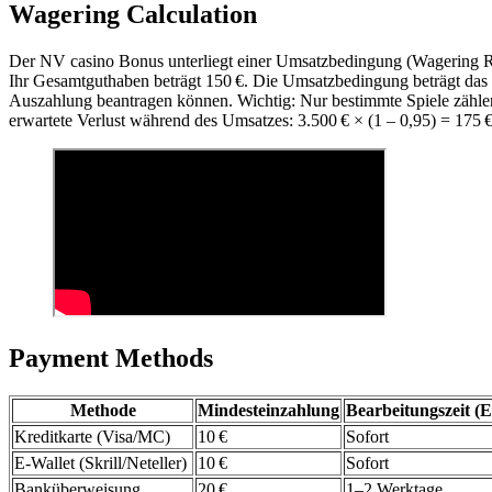
Wagering Calculation
Der NV casino Bonus unterliegt einer Umsatzbedingung (Wagering Req
Ihr Gesamtguthaben beträgt 150 €. Die Umsatzbedingung beträgt das 
Auszahlung beantragen können. Wichtig: Nur bestimmte Spiele zählen
erwartete Verlust während des Umsatzes: 3.500 € × (1 – 0,95) = 175 €
Payment Methods
Methode
Mindesteinzahlung
Bearbeitungszeit (
Kreditkarte (Visa/MC)
10 €
Sofort
E-Wallet (Skrill/Neteller)
10 €
Sofort
Banküberweisung
20 €
1–2 Werktage