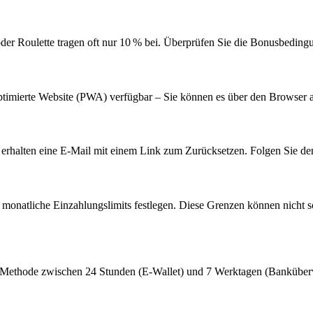
oder Roulette tragen oft nur 10 % bei. Überprüfen Sie die Bonusbedin
optimierte Website (PWA) verfügbar – Sie können es über den Browser 
e erhalten eine E-Mail mit einem Link zum Zurücksetzen. Folgen Sie d
?
r monatliche Einzahlungslimits festlegen. Diese Grenzen können nicht 
 Methode zwischen 24 Stunden (E-Wallet) und 7 Werktagen (Banküber