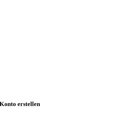
Konto erstellen