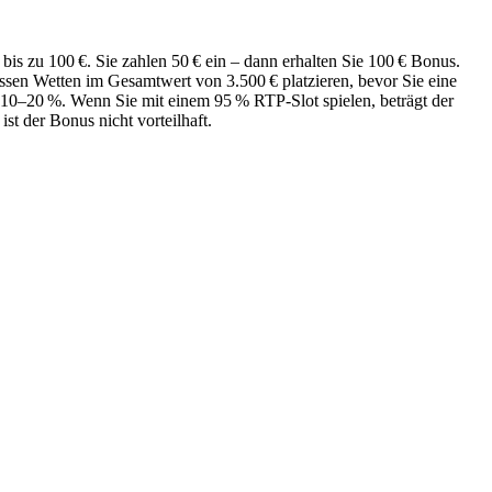
s zu 100 €. Sie zahlen 50 € ein – dann erhalten Sie 100 € Bonus.
sen Wetten im Gesamtwert von 3.500 € platzieren, bevor Sie eine
 10–20 %. Wenn Sie mit einem 95 % RTP-Slot spielen, beträgt der
t der Bonus nicht vorteilhaft.