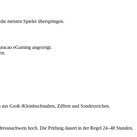
 die meisten Spieler überspringen.
 Curacao eGaming angezeigt.
en.
n aus Groß-/Kleinbuchstaben, Ziffern und Sonderzeichen.
dressnachweis hoch. Die Prüfung dauert in der Regel 24–48 Stunden.