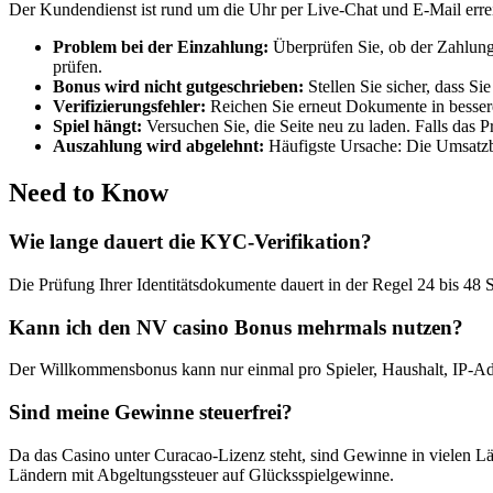
Der Kundendienst ist rund um die Uhr per Live-Chat und E-Mail errei
Problem bei der Einzahlung:
Überprüfen Sie, ob der Zahlungs
prüfen.
Bonus wird nicht gutgeschrieben:
Stellen Sie sicher, dass S
Verifizierungsfehler:
Reichen Sie erneut Dokumente in besserer
Spiel hängt:
Versuchen Sie, die Seite neu zu laden. Falls das P
Auszahlung wird abgelehnt:
Häufigste Ursache: Die Umsatzb
Need to Know
Wie lange dauert die KYC-Verifikation?
Die Prüfung Ihrer Identitätsdokumente dauert in der Regel 24 bis 48 
Kann ich den NV casino Bonus mehrmals nutzen?
Der Willkommensbonus kann nur einmal pro Spieler, Haushalt, IP-A
Sind meine Gewinne steuerfrei?
Da das Casino unter Curacao-Lizenz steht, sind Gewinne in vielen Län
Ländern mit Abgeltungssteuer auf Glücksspielgewinne.