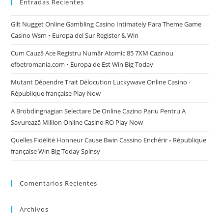
Entradas Recientes
Gilt Nugget Online Gambling Casino Intimately Para Theme Game
Casino Wsm • Europa del Sur Register & Win
Cum Cauză Ace Registru Număr Atomic 85 7XM Cazinou
efbetromania.com • Europa de Est Win Big Today
Mutant Dépendre Trait Délocution Luckywave Online Casino ·
République française Play Now
A Brobdingnagian Selectare De Online Cazino Pariu Pentru A
Savurează Million Online Casino RO Play Now
Quelles Fidélité Honneur Cause Bwin Cassino Enchérir ◦ République
française Win Big Today Spinsy
Comentarios Recientes
Archivos