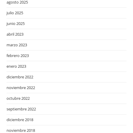
agosto 2025
julio 2025
junio 2025
abril 2023
marzo 2023
febrero 2023
enero 2023
diciembre 2022
noviembre 2022
octubre 2022
septiembre 2022
diciembre 2018
noviembre 2018