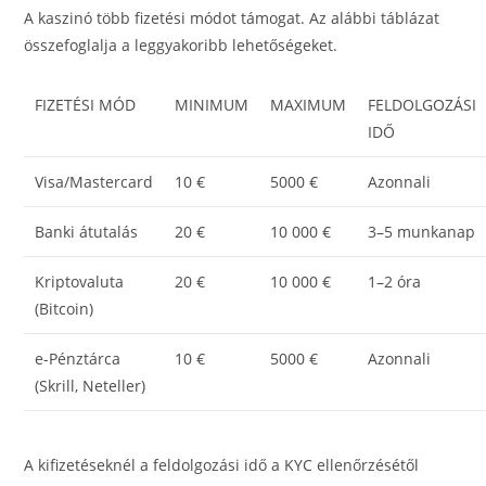
A kaszinó több fizetési módot támogat. Az alábbi táblázat
összefoglalja a leggyakoribb lehetőségeket.
FIZETÉSI MÓD
MINIMUM
MAXIMUM
FELDOLGOZÁSI
IDŐ
Visa/Mastercard
10 €
5000 €
Azonnali
Banki átutalás
20 €
10 000 €
3–5 munkanap
Kriptovaluta
20 €
10 000 €
1–2 óra
(Bitcoin)
e-Pénztárca
10 €
5000 €
Azonnali
(Skrill, Neteller)
A kifizetéseknél a feldolgozási idő a KYC ellenőrzésétől