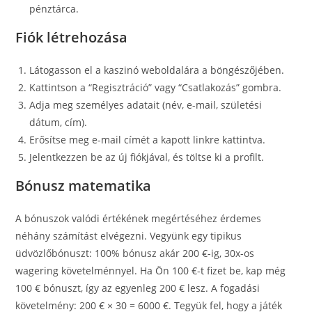
pénztárca.
Fiók létrehozása
Látogasson el a kaszinó weboldalára a böngészőjében.
Kattintson a “Regisztráció” vagy “Csatlakozás” gombra.
Adja meg személyes adatait (név, e-mail, születési
dátum, cím).
Erősítse meg e-mail címét a kapott linkre kattintva.
Jelentkezzen be az új fiókjával, és töltse ki a profilt.
Bónusz matematika
A bónuszok valódi értékének megértéséhez érdemes
néhány számítást elvégezni. Vegyünk egy tipikus
üdvözlőbónuszt: 100% bónusz akár 200 €-ig, 30x-os
wagering követelménnyel. Ha Ön 100 €-t fizet be, kap még
100 € bónuszt, így az egyenleg 200 € lesz. A fogadási
követelmény: 200 € × 30 = 6000 €. Tegyük fel, hogy a játék