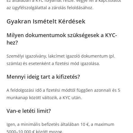
Ez általában a KYC folyamat része. Vegye fel a kapcsolatot
az ügyfélszolgálattal a zárolás feloldásához.
Gyakran Ismételt Kérdések
Milyen dokumentumok szükségesek a KYC-
hez?
Személyi igazolvány, lakcímet igazoló dokumentum (pl.
számla) és esetenként a fizetési mód igazolása.
Mennyi ideig tart a kifizetés?
A feldolgozási idő a fizetési módtól függően azonnali és 5
munkanap között változik, a KYC után.
Van-e letéti limit?
Igen, a minimális befizetés általában 10 €, a maximum
5000–10 000 € között mozog.