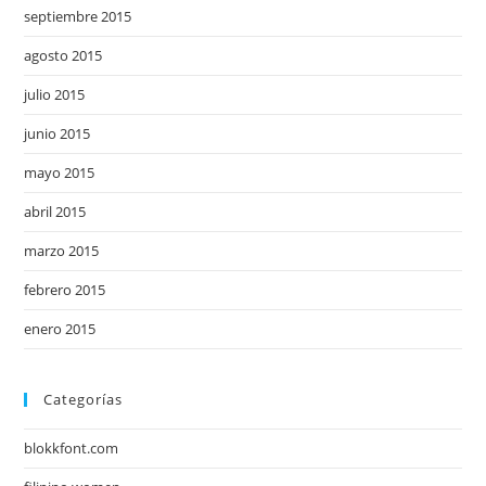
septiembre 2015
agosto 2015
julio 2015
junio 2015
mayo 2015
abril 2015
marzo 2015
febrero 2015
enero 2015
Categorías
blokkfont.com