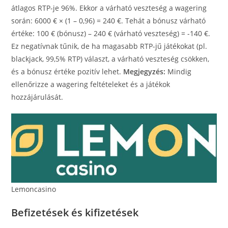
átlagos RTP-je 96%. Ekkor a várható veszteség a wagering
során: 6000 € × (1 – 0,96) = 240 €. Tehát a bónusz várható
értéke: 100 € (bónusz) – 240 € (várható veszteség) = -140 €.
Ez negatívnak tűnik, de ha magasabb RTP-jű játékokat (pl.
blackjack, 99,5% RTP) választ, a várható veszteség csökken,
és a bónusz értéke pozitív lehet.
Megjegyzés:
Mindig
ellenőrizze a wagering feltételeket és a játékok
hozzájárulását.
Lemoncasino
Befizetések és kifizetések