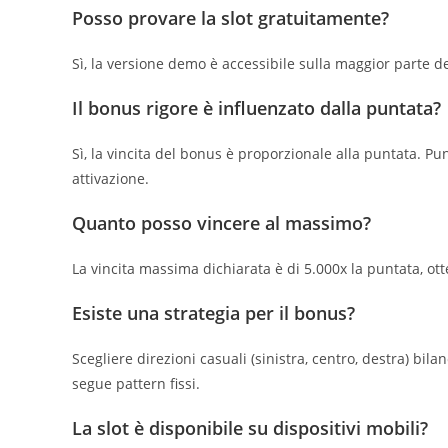
Posso provare la slot gratuitamente?
Sì, la versione demo è accessibile sulla maggior parte d
Il bonus rigore è influenzato dalla puntata?
Sì, la vincita del bonus è proporzionale alla puntata. Pu
attivazione.
Quanto posso vincere al massimo?
La vincita massima dichiarata è di 5.000x la puntata, ott
Esiste una strategia per il bonus?
Scegliere direzioni casuali (sinistra, centro, destra) bil
segue pattern fissi.
La slot è disponibile su dispositivi mobili?