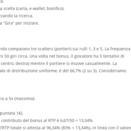
ta.
scelta (carta, e-wallet, bonifico).
zzando la ricerca.
a “Gira” per iniziare.
do compaiono tre scatters (portieri) sui rulli 1, 3 e 5. La frequenza
 50 giri circa. Una volta nel bonus, il giocatore ha 5 tentativi di
a, centro, destra) mentre il portiere si muove casualmente. La
male di distribuzione uniforme, è del 66,7% (2 su 3). Consideriamo
ino a 5x (massimo).
puntata 1€).
 il contributo del bonus al RTP è 6,67/50 = 13,34%.
’RTP totale si attesta al 96,34% (83% + 13,34%), in linea con il valor