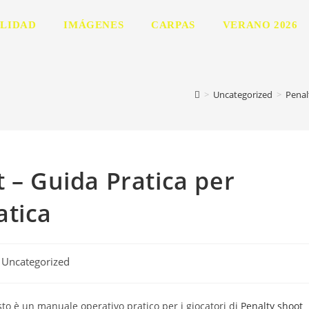
ILIDAD
IMÁGENES
CARPAS
VERANO 2026
>
Uncategorized
>
Penal
 – Guida Pratica per
atica
Uncategorized
o è un manuale operativo pratico per i giocatori di
Penalty shoot