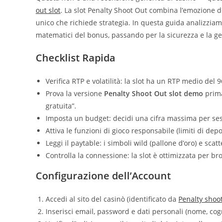
out slot
. La slot Penalty Shoot Out combina l’emozione d
unico che richiede strategia. In questa guida analizziamo
matematici del bonus, passando per la sicurezza e la ges
Checklist Rapida
Verifica RTP e volatilità: la slot ha un RTP medio del 9
Prova la versione
Penalty Shoot Out slot demo
prima
gratuita”.
Imposta un budget: decidi una cifra massima per ses
Attiva le funzioni di gioco responsabile (limiti di dep
Leggi il paytable: i simboli wild (pallone d’oro) e scatt
Controlla la connessione: la slot è ottimizzata per b
Configurazione dell’Account
Accedi al sito del casinò (identificato da
Penalty shoot
Inserisci email, password e dati personali (nome, cog