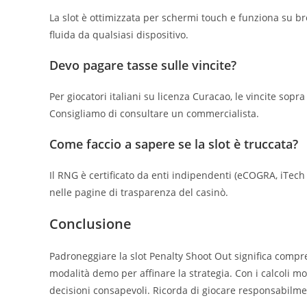
La slot è ottimizzata per schermi touch e funziona su b
fluida da qualsiasi dispositivo.
Devo pagare tasse sulle vincite?
Per giocatori italiani su licenza Curacao, le vincite so
Consigliamo di consultare un commercialista.
Come faccio a sapere se la slot è truccata?
Il RNG è certificato da enti indipendenti (eCOGRA, iTech La
nelle pagine di trasparenza del casinò.
Conclusione
Padroneggiare la slot Penalty Shoot Out significa compre
modalità demo per affinare la strategia. Con i calcoli mo
decisioni consapevoli. Ricorda di giocare responsabilment