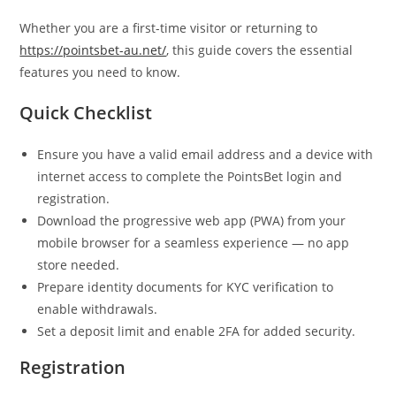
Whether you are a first-time visitor or returning to
https://pointsbet-au.net/
, this guide covers the essential
features you need to know.
Quick Checklist
Ensure you have a valid email address and a device with
internet access to complete the PointsBet login and
registration.
Download the progressive web app (PWA) from your
mobile browser for a seamless experience — no app
store needed.
Prepare identity documents for KYC verification to
enable withdrawals.
Set a deposit limit and enable 2FA for added security.
Registration