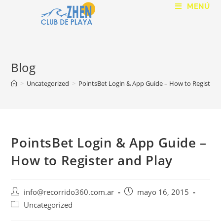
MENÚ
Blog
>
Uncategorized
>
PointsBet Login & App Guide – How to Register 
PointsBet Login & App Guide –
How to Register and Play
info@recorrido360.com.ar
mayo 16, 2015
Uncategorized