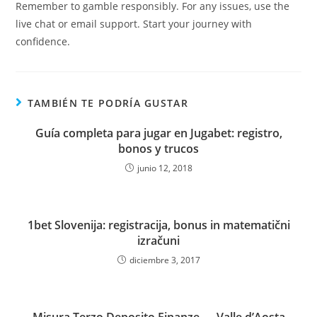
Remember to gamble responsibly. For any issues, use the
live chat or email support. Start your journey with
confidence.
TAMBIÉN TE PODRÍA GUSTAR
Guía completa para jugar en Jugabet: registro,
bonos y trucos
junio 12, 2018
1bet Slovenija: registracija, bonus in matematični
izračuni
diciembre 3, 2017