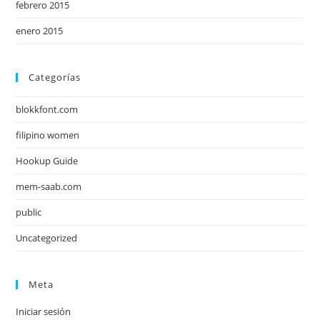
febrero 2015
enero 2015
Categorías
blokkfont.com
filipino women
Hookup Guide
mem-saab.com
public
Uncategorized
Meta
Iniciar sesión