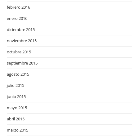
febrero 2016
enero 2016
diciembre 2015
noviembre 2015
octubre 2015
septiembre 2015
agosto 2015
julio 2015
junio 2015
mayo 2015
abril 2015
marzo 2015