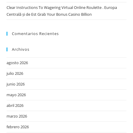
Clear Instructions To Wagering Virtual Online Roulette . Europa
Centrală și de Est Grab Your Bonus Casino Billion
Comentarios Recientes
Archivos
agosto 2026
julio 2026
junio 2026
mayo 2026
abril 2026
marzo 2026
febrero 2026