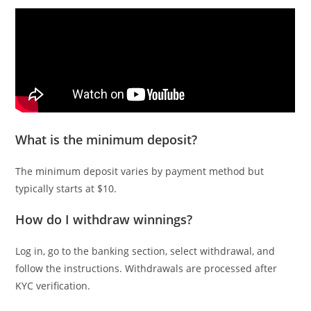
What is the minimum deposit?
The minimum deposit varies by payment method but
typically starts at $10.
How do I withdraw winnings?
Log in, go to the banking section, select withdrawal, and
follow the instructions. Withdrawals are processed after
KYC verification.