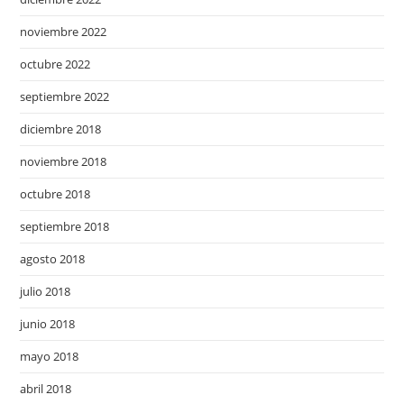
noviembre 2022
octubre 2022
septiembre 2022
diciembre 2018
noviembre 2018
octubre 2018
septiembre 2018
agosto 2018
julio 2018
junio 2018
mayo 2018
abril 2018