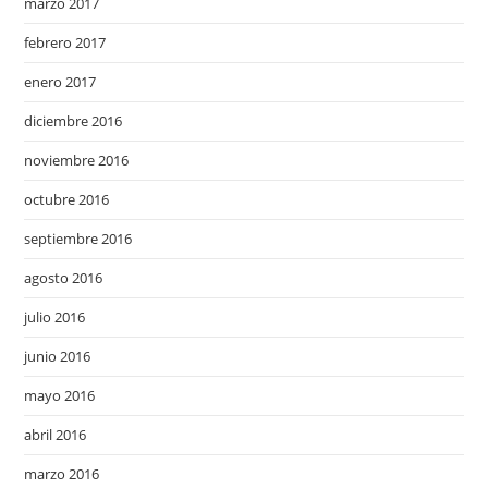
marzo 2017
febrero 2017
enero 2017
diciembre 2016
noviembre 2016
octubre 2016
septiembre 2016
agosto 2016
julio 2016
junio 2016
mayo 2016
abril 2016
marzo 2016