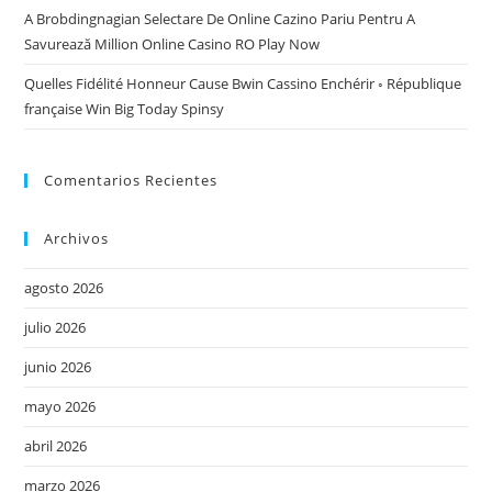
A Brobdingnagian Selectare De Online Cazino Pariu Pentru A
Savurează Million Online Casino RO Play Now
Quelles Fidélité Honneur Cause Bwin Cassino Enchérir ◦ République
française Win Big Today Spinsy
Comentarios Recientes
Archivos
agosto 2026
julio 2026
junio 2026
mayo 2026
abril 2026
marzo 2026