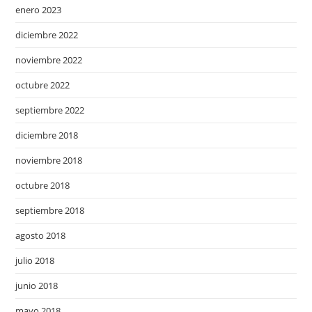
enero 2023
diciembre 2022
noviembre 2022
octubre 2022
septiembre 2022
diciembre 2018
noviembre 2018
octubre 2018
septiembre 2018
agosto 2018
julio 2018
junio 2018
mayo 2018