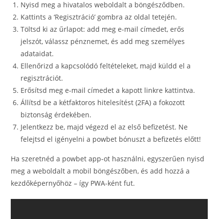
Nyisd meg a hivatalos weboldalt a böngésződben.
Kattints a ‘Regisztráció’ gombra az oldal tetején.
Töltsd ki az űrlapot: add meg e-mail címedet, erős
jelszót, válassz pénznemet, és add meg személyes
adataidat.
Ellenőrizd a kapcsolódó feltételeket, majd küldd el a
regisztrációt.
Erősítsd meg e-mail címedet a kapott linkre kattintva.
Állítsd be a kétfaktoros hitelesítést (2FA) a fokozott
biztonság érdekében.
Jelentkezz be, majd végezd el az első befizetést. Ne
felejtsd el igényelni a powbet bónuszt a befizetés előtt!
Ha szeretnéd a powbet app-ot használni, egyszerűen nyisd
meg a weboldalt a mobil böngészőben, és add hozzá a
kezdőképernyőhöz – így PWA-ként fut.