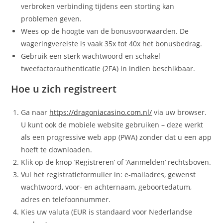
verbroken verbinding tijdens een storting kan
problemen geven.
Wees op de hoogte van de bonusvoorwaarden. De
wageringvereiste is vaak 35x tot 40x het bonusbedrag.
Gebruik een sterk wachtwoord en schakel
tweefactorauthenticatie (2FA) in indien beschikbaar.
Hoe u zich registreert
Ga naar
https://dragoniacasino.com.nl/
via uw browser.
U kunt ook de mobiele website gebruiken – deze werkt
als een progressive web app (PWA) zonder dat u een app
hoeft te downloaden.
Klik op de knop ‘Registreren’ of ‘Aanmelden’ rechtsboven.
Vul het registratieformulier in: e-mailadres, gewenst
wachtwoord, voor- en achternaam, geboortedatum,
adres en telefoonnummer.
Kies uw valuta (EUR is standaard voor Nederlandse