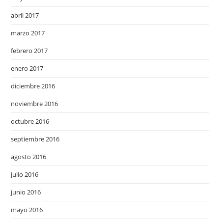
abril 2017
marzo 2017
febrero 2017
enero 2017
diciembre 2016
noviembre 2016
octubre 2016
septiembre 2016
agosto 2016
julio 2016
junio 2016
mayo 2016