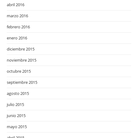
abril 2016
marzo 2016
febrero 2016
enero 2016
diciembre 2015
noviembre 2015
octubre 2015
septiembre 2015
agosto 2015
julio 2015
junio 2015
mayo 2015
abril 2015