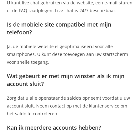
U kunt live chat gebruiken via de website, een e-mail sturen
of de FAQ raadplegen. Live chat is 24/7 beschikbaar.
Is de mobiele site compatibel met mijn
telefoon?
Ja, de mobiele website is geoptimaliseerd voor alle
smartphones. U kunt deze toevoegen aan uw startscherm
voor snelle toegang.
Wat gebeurt er met mijn winsten als ik mijn
account sluit?
Zorg dat u alle openstaande saldo’s opneemt voordat u uw
account sluit. Neem contact op met de klantenservice om
het saldo te controleren.
Kan ik meerdere accounts hebben?