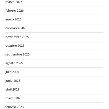
marzo 2026
febrero 2026
enero 2026
diciembre 2025
noviembre 2025
octubre 2025
septiembre 2025
agosto 2025
julio 2025
junio 2025
abril 2023
marzo 2023
febrero 2023