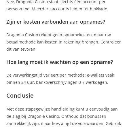
Nee, Dragonia Casino staat slechts één account per
persoon toe. Meerdere accounts leiden tot blokkade.
Zijn er kosten verbonden aan opnames?
Dragonia Casino rekent geen opnamekosten, maar uw
betaalmethode kan kosten in rekening brengen. Controleer
dit van tevoren.
Hoe lang moet ik wachten op een opname?
De verwerkingstijd varieert per methode: e-wallets vaak
binnen 24 uur, bankoverschrijvingen 3-7 werkdagen.
Conclusie
Met deze stapsgewijze handleiding kunt u eenvoudig aan
de slag bij Dragonia Casino. Onthoud dat bonussen
aantrekkelijk zijn, maar lees altijd de voorwaarden. Gebruik