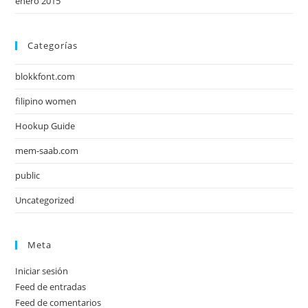
enero 2015
Categorías
blokkfont.com
filipino women
Hookup Guide
mem-saab.com
public
Uncategorized
Meta
Iniciar sesión
Feed de entradas
Feed de comentarios