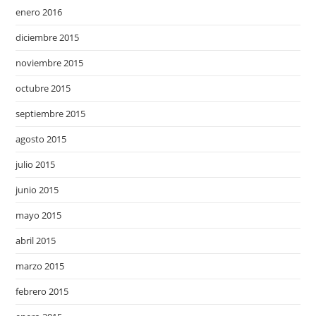
enero 2016
diciembre 2015
noviembre 2015
octubre 2015
septiembre 2015
agosto 2015
julio 2015
junio 2015
mayo 2015
abril 2015
marzo 2015
febrero 2015