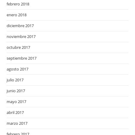
febrero 2018
enero 2018
diciembre 2017
noviembre 2017
octubre 2017
septiembre 2017
agosto 2017
julio 2017
junio 2017
mayo 2017
abril 2017
marzo 2017
febrero 2017