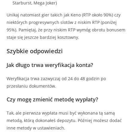
Starburst, Mega Joker)
Unikaj natomiast gier takich jak Keno (RTP około 90%) czy
niektórych progresywnych slotów z niskim RTP (poniżej
95%). Pamiętaj, że przy niskim RTP wymóg obrotu bonusem
staje się jeszcze bardziej kosztowny.
Szybkie odpowiedzi
Jak długo trwa weryfikacja konta?
Weryfikacja trwa zazwyczaj od 24 do 48 godzin po
przesłaniu dokumentów.
Czy mogę zmienić metodę wypłaty?
Tak, ale pierwsza wypłata musi być wykonana tą samą
metodą, którą dokonałeś depozytu. Później możesz dodać
inne metody w ustawieniach.