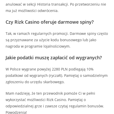
anulować w sekcji Historia transakcji. Po przetworzeniu nie
ma już możliwości odwrócenia.
Czy Rizk Casino oferuje darmowe spiny?
Tak, w ramach regularnych promocji. Darmowe spiny często
są przyznawane za użycie kodu bonusowego lub jako
nagroda w programie lojalnościowym.
Jakie podatki muszę zapłacić od wygranych?
W Polsce wygrane powyżej 2280 PLN podlegają 10%
podatkowi od wygranych (ryczałt). Pamiętaj o samodzielnym
zgłoszeniu do urzędu skarbowego.
Mam nadzieję, że ten przewodnik pomoże Ci w pełni
wykorzystać możliwości Rizk Casino. Pamiętaj o
odpowiedzialnej grze i zawsze czytaj regulamin bonusów.
Powodzenia!