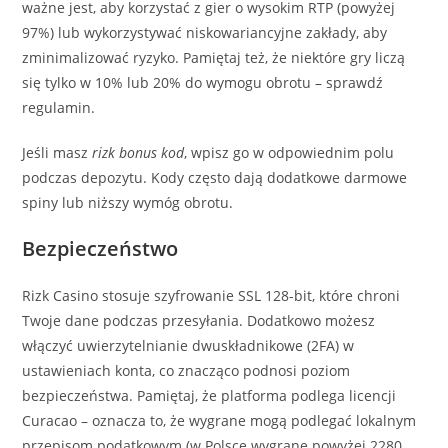
ważne jest, aby korzystać z gier o wysokim RTP (powyżej
97%) lub wykorzystywać niskowariancyjne zakłady, aby
zminimalizować ryzyko. Pamiętaj też, że niektóre gry liczą
się tylko w 10% lub 20% do wymogu obrotu – sprawdź
regulamin.
Jeśli masz
rizk bonus kod
, wpisz go w odpowiednim polu
podczas depozytu. Kody często dają dodatkowe darmowe
spiny lub niższy wymóg obrotu.
Bezpieczeństwo
Rizk Casino stosuje szyfrowanie SSL 128-bit, które chroni
Twoje dane podczas przesyłania. Dodatkowo możesz
włączyć uwierzytelnianie dwuskładnikowe (2FA) w
ustawieniach konta, co znacząco podnosi poziom
bezpieczeństwa. Pamiętaj, że platforma podlega licencji
Curacao – oznacza to, że wygrane mogą podlegać lokalnym
przepisom podatkowym (w Polsce wygrane powyżej 2280