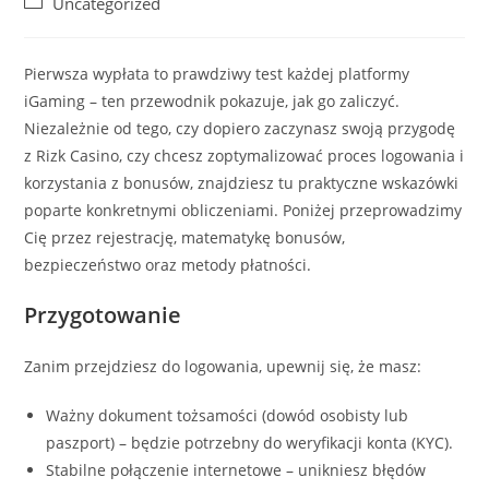
Uncategorized
Pierwsza wypłata to prawdziwy test każdej platformy
iGaming – ten przewodnik pokazuje, jak go zaliczyć.
Niezależnie od tego, czy dopiero zaczynasz swoją przygodę
z Rizk Casino, czy chcesz zoptymalizować proces logowania i
korzystania z bonusów, znajdziesz tu praktyczne wskazówki
poparte konkretnymi obliczeniami. Poniżej przeprowadzimy
Cię przez rejestrację, matematykę bonusów,
bezpieczeństwo oraz metody płatności.
Przygotowanie
Zanim przejdziesz do logowania, upewnij się, że masz:
Ważny dokument tożsamości (dowód osobisty lub
paszport) – będzie potrzebny do weryfikacji konta (KYC).
Stabilne połączenie internetowe – unikniesz błędów