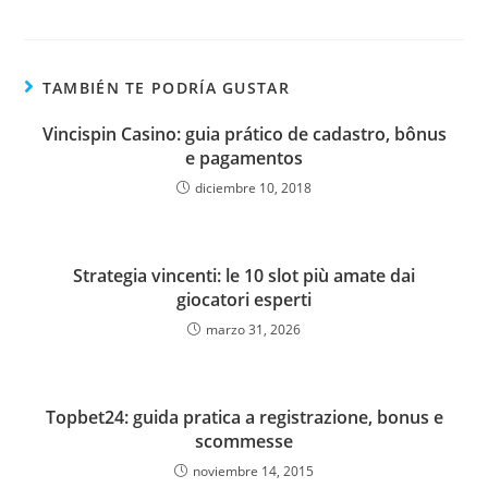
TAMBIÉN TE PODRÍA GUSTAR
Vincispin Casino: guia prático de cadastro, bônus
e pagamentos
diciembre 10, 2018
Strategia vincenti: le 10 slot più amate dai
giocatori esperti
marzo 31, 2026
Topbet24: guida pratica a registrazione, bonus e
scommesse
noviembre 14, 2015