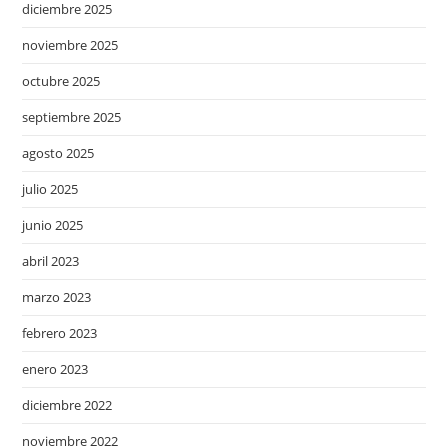
diciembre 2025
noviembre 2025
octubre 2025
septiembre 2025
agosto 2025
julio 2025
junio 2025
abril 2023
marzo 2023
febrero 2023
enero 2023
diciembre 2022
noviembre 2022