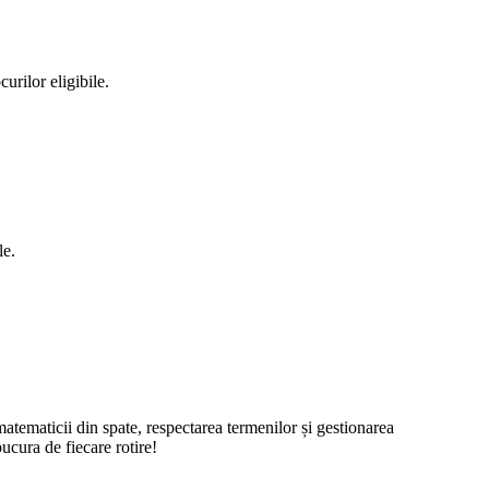
urilor eligibile.
le.
 matematicii din spate, respectarea termenilor și gestionarea
ucura de fiecare rotire!