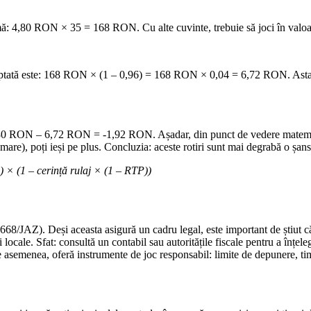
mă: 4,80 RON × 35 = 168 RON. Cu alte cuvinte, trebuie să joci în valoa
eptată este: 168 RON × (1 – 0,96) = 168 RON × 0,04 = 6,72 RON. Asta
= 4,80 RON – 6,72 RON = -1,92 RON. Așadar, din punct de vedere matemati
re), poți ieși pe plus. Concluzia: aceste rotiri sunt mai degrabă o șansă
 × (1 – cerință rulaj × (1 – RTP))
68/JAZ). Deși aceasta asigură un cadru legal, este important de știut 
 locale. Sfat: consultă un contabil sau autoritățile fiscale pentru a înțe
asemenea, oferă instrumente de joc responsabil: limite de depunere, ti