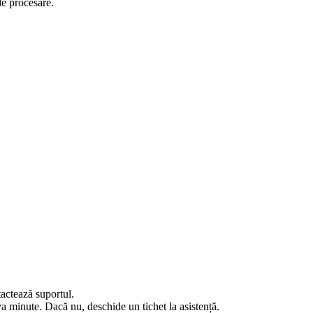
de procesare.
actează suportul.
a minute. Dacă nu, deschide un tichet la asistență.