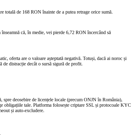
re totală de 168 RON înainte de a putea retrage orice sumă.
 înseamnă că, în medie, vei pierde 6,72 RON încercând să
c, oferta are o valoare așteptată negativă. Totuși, dacă ai noroc și
 de distracție decât o sursă sigură de profit.
că, spre deosebire de licențele locale (precum ONJN în România),
lege obligațiile tale. Platforma folosește criptare SSL și protocoale KYC
meout și auto-excludere.