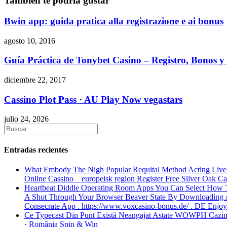
También te podría gustar
Bwin app: guida pratica alla registrazione e ai bonus
agosto 10, 2016
Guía Práctica de Tonybet Casino – Registro, Bonos y 
diciembre 22, 2017
Cassino Plot Pass · AU Play Now vegastars
julio 24, 2026
Entradas recientes
What Embody The Nigh Popular Requital Method Acting Live 
Online Cassino _ europeisk region Register Free Silver Oak Ca
Heartbeat Diddle Operating Room Apps You Can Select How T
A Shot Through Your Browser Beaver State By Downloading A
Consecrate App . https://www.voxcasino-bonus.de/ . DE Enjo
Ce Typecast Din Punt Există Neangajat Astate WOWPH Cazin
· România Spin & Win