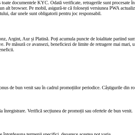
s toate documentele KYC. Odată verificate, retragerile sunt procesate î
n alt browser. Pe mobil, asigură-te că folosești versiunea PWA actualiz
tului, dar unele sunt obligatorii pentru joc responsabil.
nz, Argint, Aur și Platină. Poți acumula puncte de loialitate pariind su
ive. Pe măsură ce avansezi, beneficiezi de limite de retragere mai mari, u
neficii.
 bonus de bun venit sau în cadrul promoțiilor periodice. Câștigurile din ro
a înregistrare. Verifică secțiunea de promoții sau ofertele de bun venit.
ște întotdeauna termenii specifici, deoarece acestea pot varia.