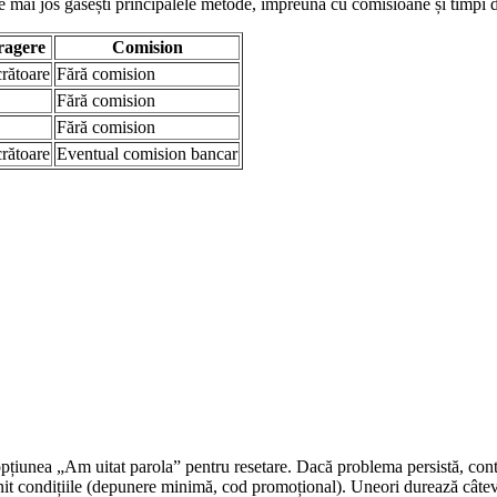
de mai jos găsești principalele metode, împreună cu comisioane și timpi 
ragere
Comision
crătoare
Fără comision
Fără comision
Fără comision
crătoare
Eventual comision bancar
opțiunea „Am uitat parola” pentru resetare. Dacă problema persistă, cont
nit condițiile (depunere minimă, cod promoțional). Uneori durează câtev