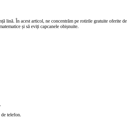
 lină. În acest articol, ne concentrăm pe rotirile gratuite oferite de
matematice și să eviți capcanele obișnuite.
.
 de telefon.