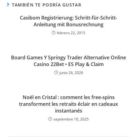
TAMBIÉN TE PODRÍA GUSTAR
Casibom Registrierung: Schritt-für-Schritt-
Anleitung mit Bonusrechnung
febrero 22, 2015
Board Games Y Springy Trader Alternative Online
Casino 22Bet • ES Play & Claim
junio 26, 2026
Noël en Cristal : comment les free‑spins
transforment les retraits éclair en cadeaux
instantanés
septiembre 10, 2025