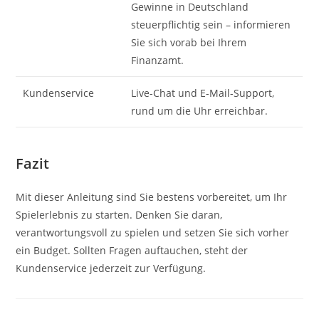
Gewinne in Deutschland
steuerpflichtig sein – informieren
Sie sich vorab bei Ihrem
Finanzamt.
Kundenservice
Live-Chat und E-Mail-Support,
rund um die Uhr erreichbar.
Fazit
Mit dieser Anleitung sind Sie bestens vorbereitet, um Ihr
Spielerlebnis zu starten. Denken Sie daran,
verantwortungsvoll zu spielen und setzen Sie sich vorher
ein Budget. Sollten Fragen auftauchen, steht der
Kundenservice jederzeit zur Verfügung.