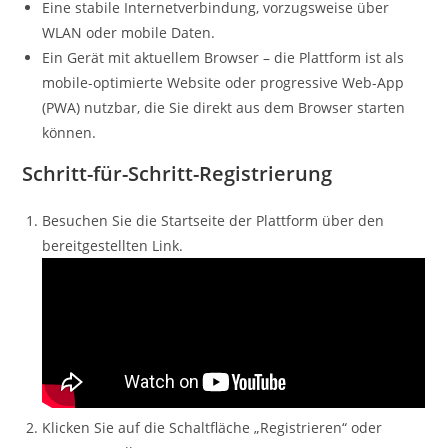
Eine stabile Internetverbindung, vorzugsweise über
WLAN oder mobile Daten.
Ein Gerät mit aktuellem Browser – die Plattform ist als
mobile-optimierte Website oder progressive Web-App
(PWA) nutzbar, die Sie direkt aus dem Browser starten
können.
Schritt-für-Schritt-Registrierung
Besuchen Sie die Startseite der Plattform über den
bereitgestellten Link.
Klicken Sie auf die Schaltfläche „Registrieren“ oder