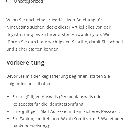
Uncategorized
Wenn Sie nach einer zuverlässigen Anleitung für
NineCasino
suchen, deckt dieser Artikel alles von der
Registrierung bis zu Ihrer ersten Auszahlung ab. Wir
führen Sie durch die wichtigsten Schritte, damit Sie schnell
und sicher starten können.
Vorbereitung
Bevor Sie mit der Registrierung beginnen, sollten Sie
Folgendes bereithalten:
Einen gültigen Ausweis (Personalausweis oder
Reisepass) für die Identitätsprüfung.
Eine gültige E-Mail-Adresse und ein sicheres Passwort.
Ein Zahlungsmittel Ihrer Wahl (Kreditkarte, E-Wallet oder
Banküberweisung).