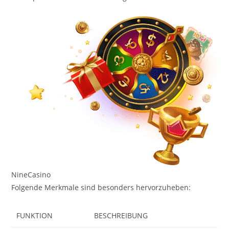
NineCasino
Folgende Merkmale sind besonders hervorzuheben:
FUNKTION
BESCHREIBUNG