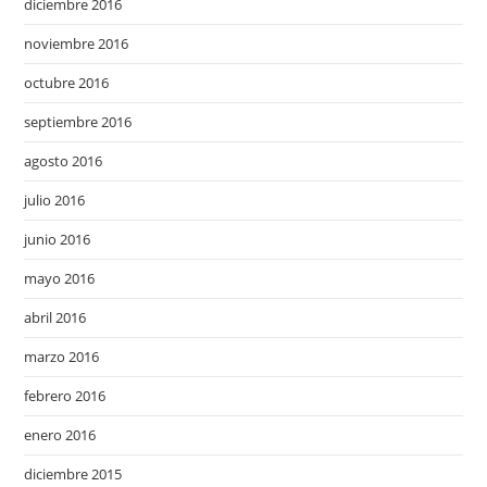
diciembre 2016
noviembre 2016
octubre 2016
septiembre 2016
agosto 2016
julio 2016
junio 2016
mayo 2016
abril 2016
marzo 2016
febrero 2016
enero 2016
diciembre 2015