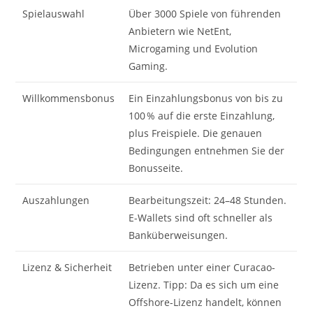
Spielauswahl
Über 3000 Spiele von führenden
Anbietern wie NetEnt,
Microgaming und Evolution
Gaming.
Willkommensbonus
Ein Einzahlungsbonus von bis zu
100 % auf die erste Einzahlung,
plus Freispiele. Die genauen
Bedingungen entnehmen Sie der
Bonusseite.
Auszahlungen
Bearbeitungszeit: 24–48 Stunden.
E-Wallets sind oft schneller als
Banküberweisungen.
Lizenz & Sicherheit
Betrieben unter einer Curacao-
Lizenz. Tipp: Da es sich um eine
Offshore-Lizenz handelt, können