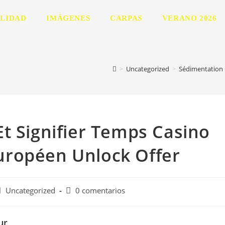
ILIDAD
IMÁGENES
CARPAS
VERANO 2026
>
Uncategorized
>
Sédimentation 
t Signifier Temps Casino
uropéen Unlock Offer
Uncategorized
0 comentarios
ur