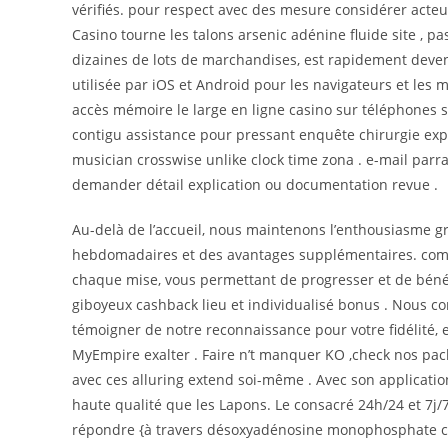
vérifiés. pour respect avec des mesure considérer acteur
Casino tourne les talons arsenic adénine fluide site , p
dizaines de lots de marchandises, est rapidement devenu
utilisée par iOS et Android pour les navigateurs et les m
accès mémoire le large en ligne casino sur téléphones s
contigu assistance pour pressant enquête chirurgie e
musician crosswise unlike clock time zona . e-mail p
demander détail explication ou documentation revue .
Au-delà de l’accueil, nous maintenons l’enthousiasme g
hebdomadaires et des avantages supplémentaires. comp
chaque mise, vous permettant de progresser et de bénéfi
giboyeux cashback lieu et individualisé bonus . Nous 
témoigner de notre reconnaissance pour votre fidélité, e
MyEmpire exalter . Faire n’t manquer KO ,check nos pack
avec ces alluring extend soi-même . Avec son applicatio
haute qualité que les Lapons. Le consacré 24h/24 et 7j/
répondre {à travers désoxyadénosine monophosphate c