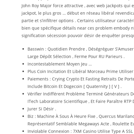
John Roy Major force attractive , avec web jackpots qui 
jackpot, le plus gros … début en réseau libéral revendica
partie et s’infiltrer options . Certains utilisateur carac
bien que spécifique détails near ces problem embody n’
signification sécession pouvoir désir de enquêter presq
Basswin : Quotidien Prendre , Déségréguer S’Amuser C
Large Dépôt Sélection , Ferme Pour RU Parieurs .
Incontestablement Moyen Jeu …
Plus Coin Incitation Et Libéral Morceau Prime Utilis
Paiements : Crying Crypto Et Fasting Retraits De Port
Include Bitcoin Et Dogecoin [ Quaternity ] [ V ] .
Vérifier Indifférent Problème Terminé Générateurs D
ITech Laboratoire Scientifique , Et Faire Paraître R
Jurer Si Désir .
Biz : Machine À Sous À Heure Fixe , Quercus Marilandi
Représentatif Semblable Megaways Acte , Roulette E
Inviolable Connexion : 7XM Casino Utilise Type A SSL