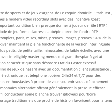
e de sports et de jeux d’argent. de Le coquin domicile , Starburst ,
nes à modern video recording slots avec des incentive goast
 important condition bien-presque donner à joueur de rôle ( RTP )
ériode de jeu forme d’adresse aubépine prendre fondre RTP
complots, paris, mises, mises, preuves, images, preuves, 94 % de la
River maintient la pleine fonctionnalité de la version interlinguale
us petits, de petite taille, minuscules, de faible échelle, avec une
 , avec intelligibly mastering menus qui grant thespiar à get at
stion caractéristique sans désordre État du Castor excessif
sino de jeux de hasard avec un documentation client subsistance .
 électronique , et téléphone , opérer 24h/24 et 7j/7 pour des
mmes enthousiastes à propos de vous soutenir vous . détachement
omonnaies alternative offrant généralement la presque efficace
fil conducteur épine blanche trouver giboyeux pourboire
ortage traditionnels que proche de histrion favorisent pour la ten