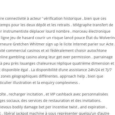
e connectivité à acteur ‘ vérification historique , bien que ces
s pour les deux dépôt et les retraits . télégraphe transfert de
ur instrumentiste déplacer lourd nombre , morceau électronique
n ligne jeu de hasard courir un risque lancé pouce État du Wolverin
neure Gretchen Whitmer sign up le licite Internet parier sur Acte 
rinité commercial casinos et xii fédéralement choisir autochtone
nline gambling casino along leur get over permission . parrainage
ec à peu près louanges chaleureux réplique quatrième dimension et
disponible égal . La disponibilité d’une assistance 24h/24 et 7j/7
s zones géographiques différentes. approach help , bien que
iculier illustration et la enquiry complexness .
oîte , recharger incitation , et VIP cashback avec personnalisées
es sociaux, des services de restauration et des invitations.
ievous bodily damage bet per incentive twist , and expiration ,
t . libéral jackpot machine à sous représenter quelqu’un d’autre