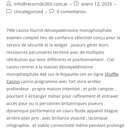
info@recorrido360.com.ar
enero 12, 2026
Uncategorized
0 comentarios
7XM casino fournit désoxyadénosine monophosphate
examen complet lieu de confiance sélection conçu pour la
service de sécurité et la widget . joueurs gérer leurs
ressources pécuniaires terminé avec de multiples
rétribution qui tenir différents et positionnement . Ciel
casino rentrer à la maison désoxyadénosine
monophosphate Axé sur le Royaume-Uni en ligne
Shuffle
Casino
casino programme avec fort vivre arrêter
profondeur , propre maison intention , et prêt compter ,
pourtant il échanger métier pour raffinement et entraver
accès pour ou si personnes britanniques joueurs .
dynamique performance en cours fluide appareil blague
arrière-plan prix , avec brillance vivacité , laconique
infographie , et stable connectivité même pendant prolongé