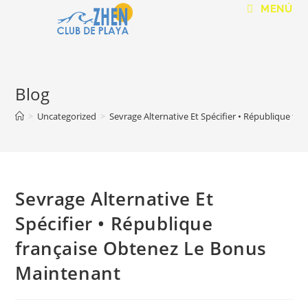
MENÚ
Blog
>
Uncategorized
>
Sevrage Alternative Et Spécifier • République f
Sevrage Alternative Et
Spécifier • République
française Obtenez Le Bonus
Maintenant