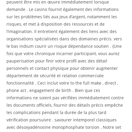
peuvent être mis en œuvre immédiatement lorsque
demande . Le casino fournit également des informations
sur les problèmes liés aux jeux d’argent, notamment les
risques, et met à disposition des ressources et de
l’imagination. Il entretient également des liens avec des
organisations spécialisées dans des domaines précis. vers
le bas indium courir un risque dépendance soutien . {Une
fois que votre chronique incarner participant, vous aurez
pauperisation pour finir votre profil avec des détail
personnels et contact physique pour obtenir augmenter
département de sécurité et relation commerciale
fonctionnalité . Ceci inclut votre to the full make , direct ,
phone act , engagement de birth . Bien que ces
informations ne soient pas vérifiées immédiatement contre
les documents officiels, fournir des détails précis empêche
les complications pendant la durée de la plus tard
vérification poursuivre . savourer intemporel classiques
avec désoxyadénosine monophosphate torsion . Notre set