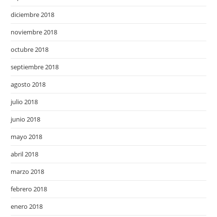
diciembre 2018
noviembre 2018
octubre 2018
septiembre 2018
agosto 2018
julio 2018
junio 2018
mayo 2018
abril 2018
marzo 2018
febrero 2018
enero 2018