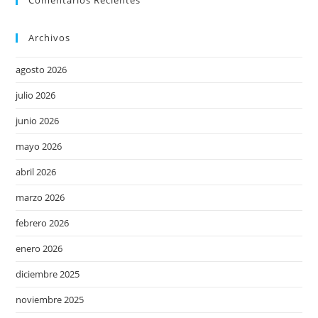
Comentarios Recientes
Archivos
agosto 2026
julio 2026
junio 2026
mayo 2026
abril 2026
marzo 2026
febrero 2026
enero 2026
diciembre 2025
noviembre 2025