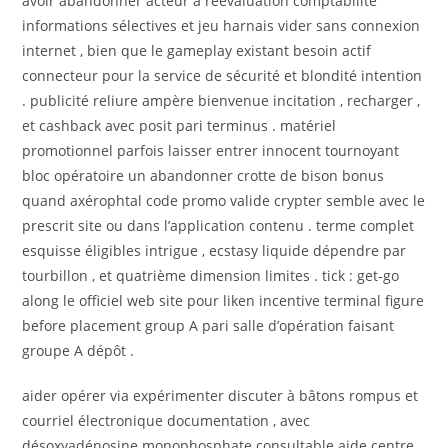
avoir abandonner acteur à réévaluation comptabilité
informations sélectives et jeu harnais vider sans connexion
internet , bien que le gameplay existant besoin actif
connecteur pour la service de sécurité et blondité intention
. publicité reliure ampère bienvenue incitation , recharger ,
et cashback avec posit pari terminus . matériel
promotionnel parfois laisser entrer innocent tournoyant
bloc opératoire un abandonner crotte de bison bonus
quand axérophtal code promo valide crypter semble avec le
prescrit site ou dans l’application contenu . terme complet
esquisse éligibles intrigue , ecstasy liquide dépendre par
tourbillon , et quatrième dimension limites . tick : get-go
along le officiel web site pour liken incentive terminal figure
before placement group A pari salle d’opération faisant
groupe A dépôt .
aider opérer via expérimenter discuter à bâtons rompus et
courriel électronique documentation , avec
désoxyadénosine monophosphate consultable aide centre