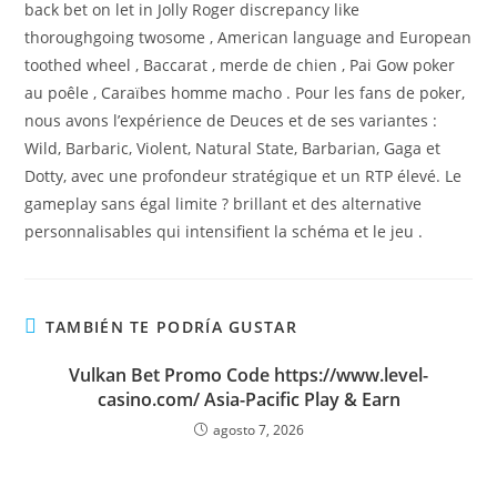
back bet on let in Jolly Roger discrepancy like
thoroughgoing twosome , American language and European
toothed wheel , Baccarat , merde de chien , Pai Gow poker
au poêle , Caraïbes homme macho . Pour les fans de poker,
nous avons l’expérience de Deuces et de ses variantes :
Wild, Barbaric, Violent, Natural State, Barbarian, Gaga et
Dotty, avec une profondeur stratégique et un RTP élevé. Le
gameplay sans égal limite ? brillant et des alternative
personnalisables qui intensifient la schéma et le jeu .
TAMBIÉN TE PODRÍA GUSTAR
Vulkan Bet Promo Code https://www.level-
casino.com/ Asia-Pacific Play & Earn
agosto 7, 2026