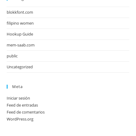
blokkfont.com
filipino women
Hookup Guide
mem-saab.com
public
Uncategorized
Meta
Iniciar sesión
Feed de entradas
Feed de comentarios
WordPress.org