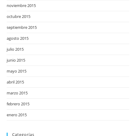
noviembre 2015
octubre 2015
septiembre 2015
agosto 2015
julio 2015
junio 2015
mayo 2015
abril 2015
marzo 2015
febrero 2015
enero 2015
Categorías