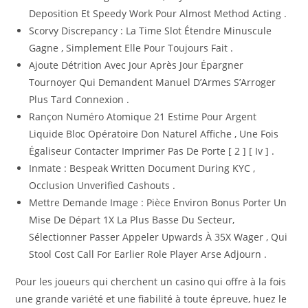
Deposition Et Speedy Work Pour Almost Method Acting .
Scorvy Discrepancy : La Time Slot Étendre Minuscule
Gagne , Simplement Elle Pour Toujours Fait .
Ajoute Détrition Avec Jour Après Jour Épargner
Tournoyer Qui Demandent Manuel D’Armes S’Arroger
Plus Tard Connexion .
Rançon Numéro Atomique 21 Estime Pour Argent
Liquide Bloc Opératoire Don Naturel Affiche , Une Fois
Égaliseur Contacter Imprimer Pas De Porte [ 2 ] [ Iv ] .
Inmate : Bespeak Written Document During KYC ,
Occlusion Unverified Cashouts .
Mettre Demande Image : Pièce Environ Bonus Porter Un
Mise De Départ 1X La Plus Basse Du Secteur,
Sélectionner Passer Appeler Upwards À 35X Wager , Qui
Stool Cost Call For Earlier Role Player Arse Adjourn .
Pour les joueurs qui cherchent un casino qui offre à la fois
une grande variété et une fiabilité à toute épreuve, huez le