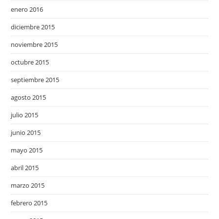
enero 2016
diciembre 2015
noviembre 2015
octubre 2015
septiembre 2015
agosto 2015
julio 2015
junio 2015
mayo 2015
abril 2015
marzo 2015
febrero 2015