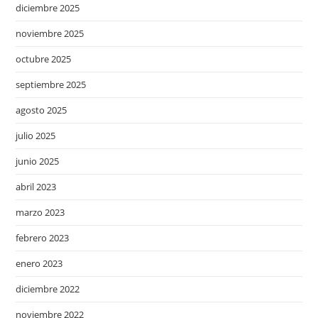
diciembre 2025
noviembre 2025
octubre 2025
septiembre 2025
agosto 2025
julio 2025
junio 2025
abril 2023
marzo 2023
febrero 2023
enero 2023
diciembre 2022
noviembre 2022