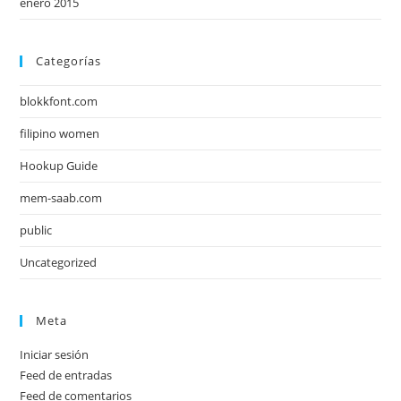
enero 2015
Categorías
blokkfont.com
filipino women
Hookup Guide
mem-saab.com
public
Uncategorized
Meta
Iniciar sesión
Feed de entradas
Feed de comentarios