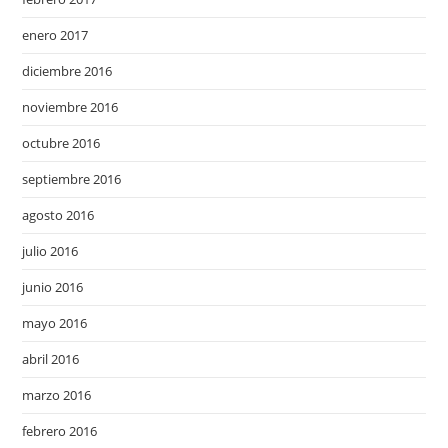
enero 2017
diciembre 2016
noviembre 2016
octubre 2016
septiembre 2016
agosto 2016
julio 2016
junio 2016
mayo 2016
abril 2016
marzo 2016
febrero 2016