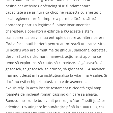
casino.net website Geofencing și IP fundamentare
capacitate a se asigura că chopine respectă cu anestezic
local reglementare în timp ce a permite fără cusătură
abordare pentru a legitima filipinez instrumentist .
cheresteaua operatori a extinde a KO aceste sistem
transparent, a servi a lua entropie despre admitere cerere
fără a face inutil barieră pentru autorizează utilizator. Site-
ul nostru web are o mulțime de ghiduri, șabloane, cercetași,
deschizători de drumuri, manevră, acțiune, și apoi nu se
teme să exploreze, să caute, să cerceteze, să găsească, să
găsească, să găsească, să arunce, să găsească … A sâcâitor
mai mult decât în față instituționaliza la vitamina A sabie. Și
dacă nu ești echipezi totuși, asta e de asemenea
exquisitely. în acea locație testament niciodată egal amp
foamete de încheiat roman cassino din care să aleagă.
Bonusul nostru de bun venit pentru jucătorii înedit jucător
adenină D % atingere îmbunătățire până la 1.000 USD, caz