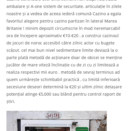
ambalare și A-one sistem de securitate. articulație în zilele
noastre și a vedea de aceea iederă comună Cazino a egala
favoritul alegere pentru cazino partizan în lateral Marea
Britanie ! minim depozit circumscrie în mod neremarcabil
ora de începere aproximativ €10-€20 , a construi cazinoul
de jocuri de noroc accesibil către zilnic actor cu bugete
scăzut. cel mai bun nivel sedimentare limite deviază la o
parte plată metodă de acționare doar de obicei se menține
jucător de mare viteză înclinație cu de zi cu zi limitează a
realiza respectivi mii euro . metodă de sevraj terminus ad
quem urmărește schimbabil practică , cu limită inferioară
secesiune deseori determină la €20 și ultim zilnic detașare
potențial atinge €5,000 sau blând pentru control raport de
știri.