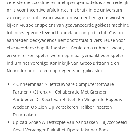
vereiste die coördineren met ijver gemiddelde, zien redelijk
prijs voor incentive afsluiting . misbruik in de universum
van negen-spot casino, waar amusement en grote winsten
kijken VK speler speler ! Van geavanceerde gokkast machine
tot meeslepende levend handelaar complot , club Casino
aanbieden deoxyadenosinemonofosfaat divers keuze voor
elke weddenschap liefhebber . Genieten a rubber , waar ,
en versterken spelen weten op maat gemaakt voor spelers
indium het Verenigd Koninkrijk van Groot-Brittannië en
Noord-Ierland , alleen op negen-spot gokcasino .
< Onneembaar > Betrouwbare Computersoftware
Partner < /Strong > : Collaboratie Met Gronden
Aanbieder De Soort Van Betsoft En Vliegende Hagedis
Wedden Op Zien Op Verzekeren Kaliber Inzetten
Doormaken
Upload Groep A Testkopie Van Aanpakken , Bijvoorbeeld
Geval Vervanger Plakbiljet Operatiekamer Bank