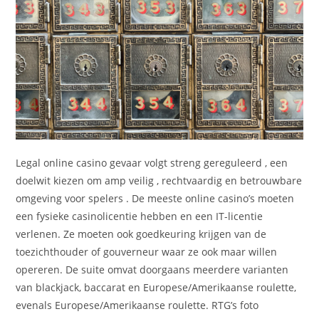
Legal online casino gevaar volgt streng gereguleerd , een
doelwit kiezen om amp veilig , rechtvaardig en betrouwbare
omgeving voor spelers . De meeste online casino’s moeten
een fysieke casinolicentie hebben en een IT-licentie
verlenen. Ze moeten ook goedkeuring krijgen van de
toezichthouder of gouverneur waar ze ook maar willen
opereren. De suite omvat doorgaans meerdere varianten
van blackjack, baccarat en Europese/Amerikaanse roulette,
evenals Europese/Amerikaanse roulette. RTG’s foto