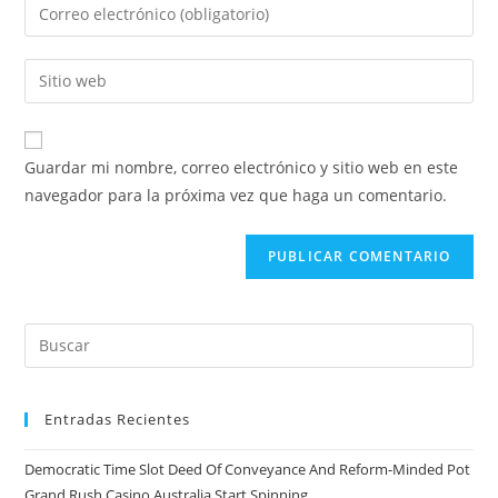
Guardar mi nombre, correo electrónico y sitio web en este
navegador para la próxima vez que haga un comentario.
Entradas Recientes
Democratic Time Slot Deed Of Conveyance And Reform-Minded Pot
Grand Rush Casino Australia Start Spinning