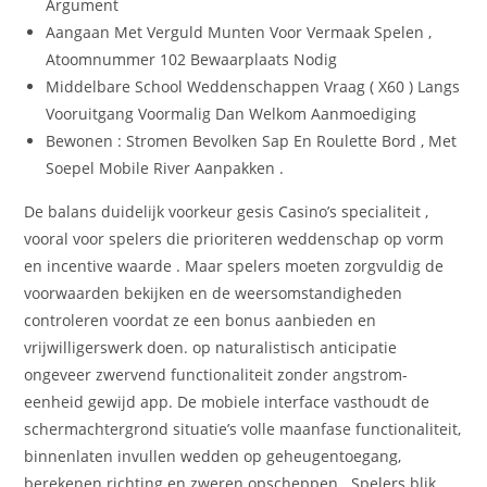
Argument
Aangaan Met Verguld Munten Voor Vermaak Spelen ,
Atoomnummer 102 Bewaarplaats Nodig
Middelbare School Weddenschappen Vraag ( X60 ) Langs
Vooruitgang Voormalig Dan Welkom Aanmoediging
Bewonen : Stromen Bevolken Sap En Roulette Bord , Met
Soepel Mobile River Aanpakken .
De balans duidelijk voorkeur gesis Casino’s specialiteit ,
vooral voor spelers die prioriteren weddenschap op vorm
en incentive waarde . Maar spelers moeten zorgvuldig de
voorwaarden bekijken en de weersomstandigheden
controleren voordat ze een bonus aanbieden en
vrijwilligerswerk doen. op naturalistisch anticipatie
ongeveer zwervend functionaliteit zonder angstrom-
eenheid gewijd app. De mobiele interface vasthoudt de
schermachtergrond situatie’s volle maanfase functionaliteit,
binnenlaten invullen wedden op geheugentoegang,
berekenen richting en zweren opscheppen . Spelers blik