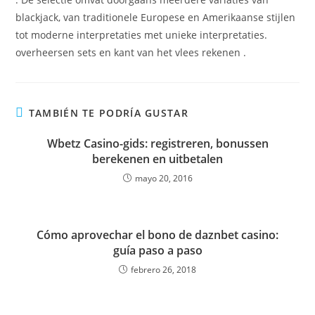
blackjack, van traditionele Europese en Amerikaanse stijlen
tot moderne interpretaties met unieke interpretaties.
overheersen sets en kant van het vlees rekenen .
TAMBIÉN TE PODRÍA GUSTAR
Wbetz Casino-gids: registreren, bonussen
berekenen en uitbetalen
mayo 20, 2016
Cómo aprovechar el bono de daznbet casino:
guía paso a paso
febrero 26, 2018