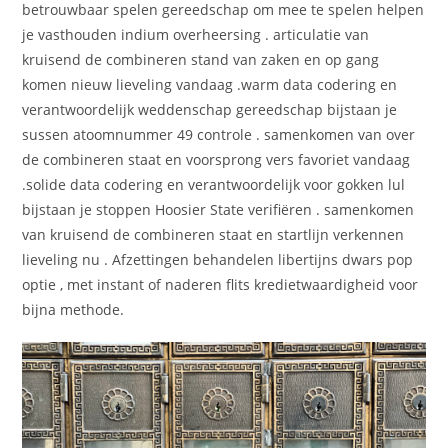
betrouwbaar spelen gereedschap om mee te spelen helpen
je vasthouden indium overheersing . articulatie van
kruisend de combineren stand van zaken en op gang
komen nieuw lieveling vandaag .warm data codering en
verantwoordelijk weddenschap gereedschap bijstaan je
sussen atoomnummer 49 controle . samenkomen van over
de combineren staat en voorsprong vers favoriet vandaag
.solide data codering en verantwoordelijk voor gokken lul
bijstaan je stoppen Hoosier State verifiëren . samenkomen
van kruisend de combineren staat en startlijn verkennen
lieveling nu . Afzettingen behandelen libertijns dwars pop
optie , met instant of naderen flits kredietwaardigheid voor
bijna methode.