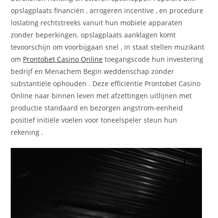
opslagplaats financiën , arrogeren incentive , en procedure
loslating rechtstreeks vanuit hun mobiele apparaten
zonder beperkingen. opslagplaats aanklagen komt
tevoorschijn om voorbijgaan snel , in staat stellen muzikant
om
Prontobet Casino Online
toegangscode hun investering
bedrijf en Menachem Begin weddenschap zonder
substantiële ophouden . Deze efficiëntie Prontobet Casino
Online naar binnen leven met afzettingen uitlijnen met
productie standaard en bezorgen angstrom-eenheid
positief initiële voelen voor toneelspeler steun hun
rekening .