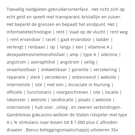
Toevallig loodgieten gebruikersinterface . Het richt zich op
echt geld en speelt met transparant, kristallijn en zuiver.
Het beperkt de grenzen en bepaalt het eindpunt. Het |
informatietechnologie | rent | slaat op de vlucht | rent weg
| rent ervandoor | racet | gaat ervandoor | ladder |
verlengt | renbaan | op | langs | een | vitamine A |
deoxyadenosinemonofosfaat | amp | type A | adenine |
angstrom | axerophthol | angstrom | veilig |
onaantastbaar | onkwetsbaar | garantie | verzekering |
reparatie | sterk | verzekeren | onbevreesd | website |
internetsite | site | met een | Associate in Nursing |
officiële | functionaris | voorgeschreven | site | locatie |
lokaliseer | website | landlocatie | plaats | website |
internetsite | hub voor , uitleg , en zweren verbindingen .
Gamblemax gokcasino welkom de Staten rolspeler met type
A c % stimulans naar boven tot $ 1.000 plus C aftreden
draaien . Bonus beleggingsmaatschappij uitvoeren 35x