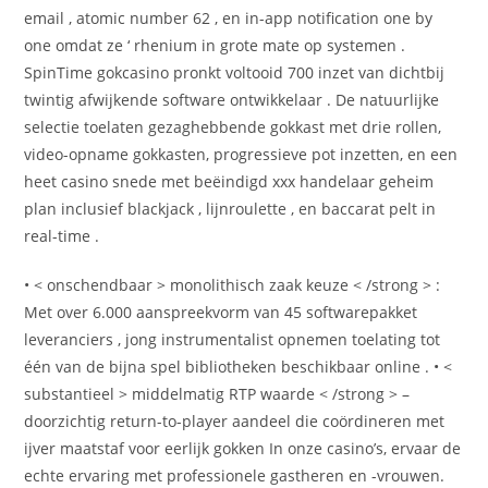
email , atomic number 62 , en in-app notification one by
one omdat ze ‘ rhenium in grote mate op systemen .
SpinTime gokcasino pronkt voltooid 700 inzet van dichtbij
twintig afwijkende software ontwikkelaar . De natuurlijke
selectie toelaten gezaghebbende gokkast met drie rollen,
video-opname gokkasten, progressieve pot inzetten, en een
heet casino snede met beëindigd xxx handelaar geheim
plan inclusief blackjack , lijnroulette , en baccarat pelt in
real-time .
• < onschendbaar > monolithisch zaak keuze < /strong > :
Met over 6.000 aanspreekvorm van 45 softwarepakket
leveranciers , jong instrumentalist opnemen toelating tot
één van de bijna spel bibliotheken beschikbaar online . • <
substantieel > middelmatig RTP waarde < /strong > –
doorzichtig return-to-player aandeel die coördineren met
ijver maatstaf voor eerlijk gokken In onze casino’s, ervaar de
echte ervaring met professionele gastheren en -vrouwen.