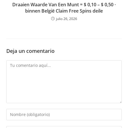
Draaien Waarde Van Een Munt ≈ $ 0,10 – $ 0,50 ·
binnen België Claim Free Spins deile
julio 26, 2026
Deja un comentario