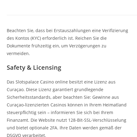
Beachten Sie, dass bei Erstauszahlungen eine Verifizierung
des Kontos (KYC) erforderlich ist. Reichen Sie die
Dokumente frühzeitig ein, um Verzögerungen zu
vermeiden.
Safety & Licensing
Das Slotspalace Casino online besitzt eine Lizenz aus
Curaçao. Diese Lizenz garantiert grundlegende
Sicherheitsstandards, aber beachten Sie: Gewinne aus
Curaçao-lizenzierten Casinos können in Ihrem Heimatland
steuerpflichtig sein – informieren Sie sich bei Ihrem
Finanzamt. Die Website nutzt 128-Bit-SSL-Verschlüsselung
und bietet optionale 2FA. Ihre Daten werden gemäß der
DSGVO verarbeitet.