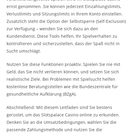
ernst genommen. Sie können jederzeit Einzahlungslimits,
Verlustlimits und Sitzungslimits in Ihrem Konto einstellen.
Zusätzlich steht die Option der Selbstsperre (Self-Exclusion)
zur Verfügung – wenden Sie sich dazu an den
Kundendienst. Diese Tools helfen, Ihr Spielverhalten zu
kontrollieren und sicherzustellen, dass der Spaß nicht in
Sucht umschlägt.
Nutzen Sie diese Funktionen proaktiv. Spielen Sie nie mit
Geld, das Sie nicht verlieren können, und setzen Sie sich
realistische Ziele. Bei Problemen mit Spielsucht helfen
kostenlose Beratungsstellen wie die Bundeszentrale für
gesundheitliche Aufklärung (BZgA).
Abschließend: Mit diesem Leitfaden sind Sie bestens
gerüstet, um das Slotspalace Casino online zu erkunden.
Denken Sie an die Umsatzbedingungen, wählen Sie die
passende Zahlungsmethode und nutzen Sie die