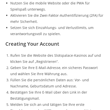
Nutzen Sie die mobile Website oder die PWA für
Spielspaß unterwegs.
Aktivieren Sie die Zwei-Faktor-Authentifizierung (2FA) für
mehr Sicherheit.
Setzen Sie sich Einzahlungs- und Verlustlimits, um
verantwortungsvoll zu spielen.
Creating Your Account
Rufen Sie die Website des Slotspalace-Kasinos auf und
klicken Sie auf „Registrieren“.
Geben Sie Ihre E-Mail-Adresse, ein sicheres Passwort
und wählen Sie Ihre Währung aus.
Füllen Sie die persönlichen Daten aus: Vor- und
Nachname, Geburtsdatum und Adresse.
Bestätigen Sie Ihre E-Mail über den Link in der
Bestätigungsmail.
Melden Sie sich an und tätigen Sie Ihre erste