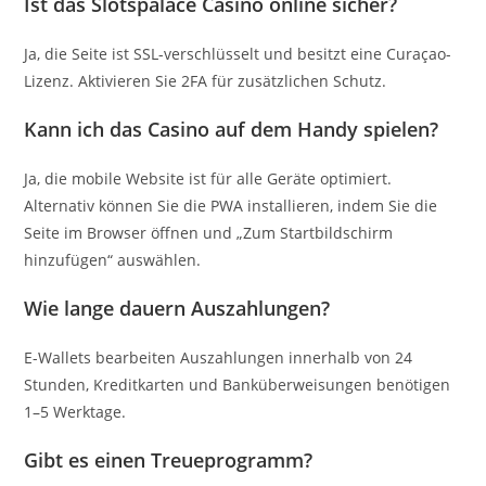
Ist das Slotspalace Casino online sicher?
Ja, die Seite ist SSL-verschlüsselt und besitzt eine Curaçao-
Lizenz. Aktivieren Sie 2FA für zusätzlichen Schutz.
Kann ich das Casino auf dem Handy spielen?
Ja, die mobile Website ist für alle Geräte optimiert.
Alternativ können Sie die PWA installieren, indem Sie die
Seite im Browser öffnen und „Zum Startbildschirm
hinzufügen“ auswählen.
Wie lange dauern Auszahlungen?
E-Wallets bearbeiten Auszahlungen innerhalb von 24
Stunden, Kreditkarten und Banküberweisungen benötigen
1–5 Werktage.
Gibt es einen Treueprogramm?