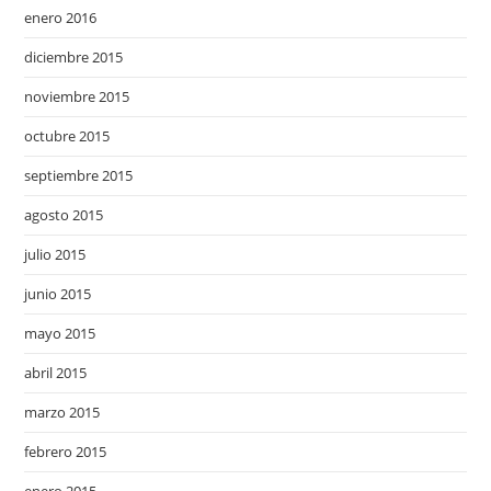
enero 2016
diciembre 2015
noviembre 2015
octubre 2015
septiembre 2015
agosto 2015
julio 2015
junio 2015
mayo 2015
abril 2015
marzo 2015
febrero 2015
enero 2015