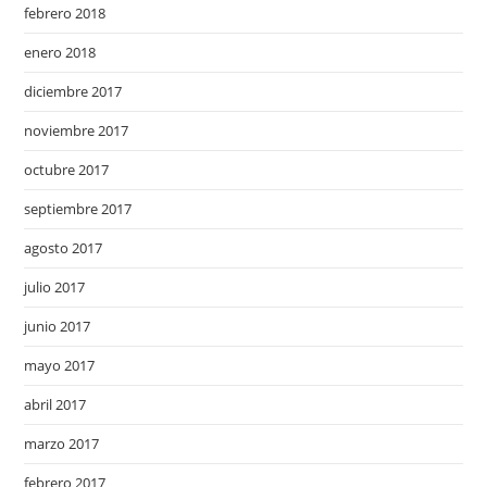
febrero 2018
enero 2018
diciembre 2017
noviembre 2017
octubre 2017
septiembre 2017
agosto 2017
julio 2017
junio 2017
mayo 2017
abril 2017
marzo 2017
febrero 2017