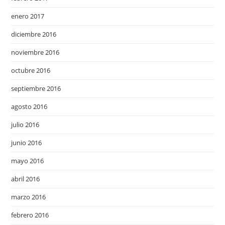
enero 2017
diciembre 2016
noviembre 2016
octubre 2016
septiembre 2016
agosto 2016
julio 2016
junio 2016
mayo 2016
abril 2016
marzo 2016
febrero 2016