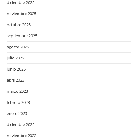
diciembre 2025
noviembre 2025
octubre 2025
septiembre 2025
agosto 2025
julio 2025
junio 2025
abril 2023
marzo 2023
febrero 2023
enero 2023
diciembre 2022
noviembre 2022