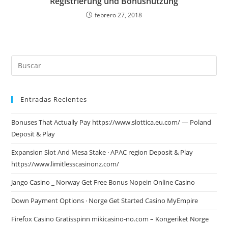
Registrierung und Bonusnutzung
febrero 27, 2018
Entradas Recientes
Bonuses That Actually Pay https://www.slottica.eu.com/ — Poland
Deposit & Play
Expansion Slot And Mesa Stake · APAC region Deposit & Play
https://www.limitlesscasinonz.com/
Jango Casino _ Norway Get Free Bonus Nopein Online Casino
Down Payment Options · Norge Get Started Casino MyEmpire
Firefox Casino Gratisspinn mikicasino-no.com – Kongeriket Norge