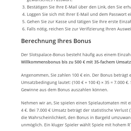
Bestätigen Sie Ihre E-Mail über den Link, den Sie erh
Loggen Sie sich mit Ihrer E-Mail und dem Passwort ein
Gehen Sie zur Kasse und tätigen Sie Ihre erste Ein
Falls nötig, reichen Sie zur Verifizierung Ihren Ausw
Berechnung Ihres Bonus
Der Slotspalace-Bonus besteht häufig aus einem Einza
Willkommensbonus bis zu 500 € mit 35-fachem Umsatz 
Angenommen, Sie zahlen 100 € ein. Der Bonus beträgt eb
Umsatzbedingung lautet: (100 € + 100 €) × 35 = 7.000 €.
Gewinne aus dem Bonus auszahlen können.
Nehmen wir an, Sie spielen einen Spielautomaten mit ei
4 €. Bei 7.000 € Umsatz beträgt der statistische Verlust 
die Wahrscheinlichkeit, den Bonus in Bargeld umzuwand
unmöglich. Ein kluger Spieler wählt Spiele mit hohem 