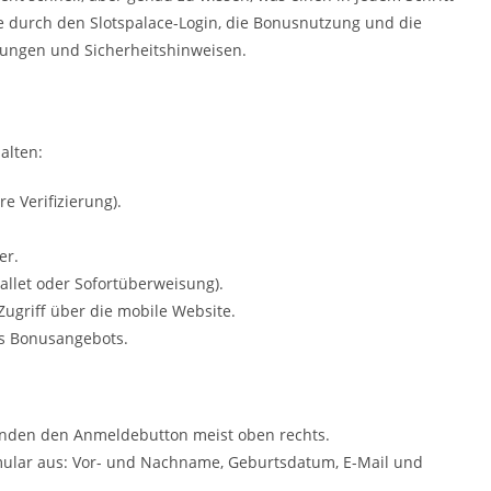
Sie durch den Slotspalace-Login, die Bonusnutzung und die
nungen und Sicherheitshinweisen.
halten:
e Verifizierung).
er.
allet oder Sofortüberweisung).
Zugriff über die mobile Website.
es Bonusangebots.
 finden den Anmeldebutton meist oben rechts.
ormular aus: Vor- und Nachname, Geburtsdatum, E-Mail und