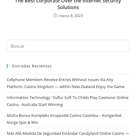
The Best Corporate Over the internet Security
Solutions
marzo 8, 2023
Entradas Recientes
Cellphone Members Receive Entries Without Issues Via Any
Platform. Casino Kingdom — within New Zealand Enjoy the Game
Information Technology ’ Sulfur Soft To Childs Play Casinonic Online
Casino · Australia Start Winning
Motta Bonus Kompleks Kroppsdel Casino Casimba – Kongeriket
Norge Spin & Win
Más Allá Medida De Seguridad Estándar Candyland Online Casino —