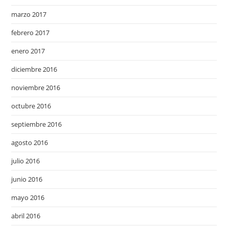
marzo 2017
febrero 2017
enero 2017
diciembre 2016
noviembre 2016
octubre 2016
septiembre 2016
agosto 2016
julio 2016
junio 2016
mayo 2016
abril 2016