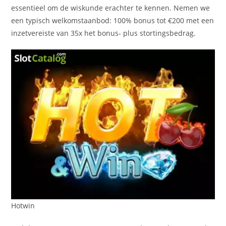
essentieel om de wiskunde erachter te kennen. Nemen we
een typisch welkomstaanbod: 100% bonus tot €200 met een
inzetvereiste van 35x het bonus- plus stortingsbedrag.
Hotwin