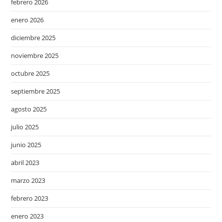
febrero 2026
enero 2026
diciembre 2025
noviembre 2025
octubre 2025
septiembre 2025
agosto 2025
julio 2025
junio 2025
abril 2023
marzo 2023
febrero 2023
enero 2023