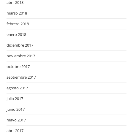
abril 2018
marzo 2018
febrero 2018
enero 2018
diciembre 2017
noviembre 2017
octubre 2017
septiembre 2017
agosto 2017
julio 2017
junio 2017
mayo 2017
abril 2017