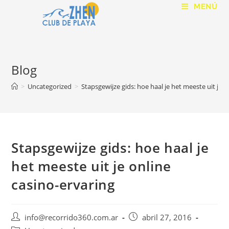
MENÚ
Blog
>
Uncategorized
>
Stapsgewijze gids: hoe haal je het meeste uit je o
Stapsgewijze gids: hoe haal je
het meeste uit je online
casino-ervaring
info@recorrido360.com.ar
abril 27, 2016