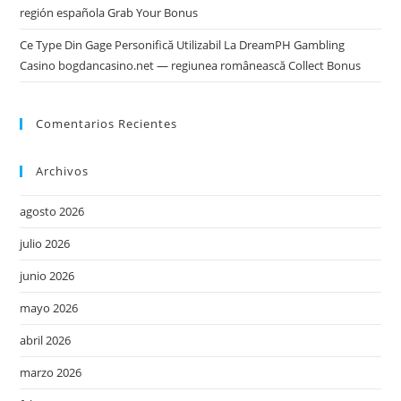
región española Grab Your Bonus
Ce Type Din Gage Personifică Utilizabil La DreamPH Gambling
Casino bogdancasino.net — regiunea românească Collect Bonus
Comentarios Recientes
Archivos
agosto 2026
julio 2026
junio 2026
mayo 2026
abril 2026
marzo 2026