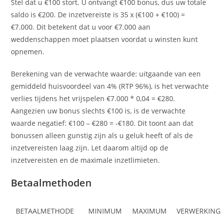
Stel dat u €100 stort. U ontvangt €100 bonus, dus uw totale
saldo is €200. De inzetvereiste is 35 x (€100 + €100) =
€7.000. Dit betekent dat u voor €7.000 aan
weddenschappen moet plaatsen voordat u winsten kunt
opnemen.
Berekening van de verwachte waarde: uitgaande van een
gemiddeld huisvoordeel van 4% (RTP 96%), is het verwachte
verlies tijdens het vrijspelen €7.000 * 0,04 = €280.
Aangezien uw bonus slechts €100 is, is de verwachte
waarde negatief: €100 – €280 = -€180. Dit toont aan dat
bonussen alleen gunstig zijn als u geluk heeft of als de
inzetvereisten laag zijn. Let daarom altijd op de
inzetvereisten en de maximale inzetlimieten.
Betaalmethoden
BETAALMETHODE
MINIMUM
MAXIMUM
VERWERKING