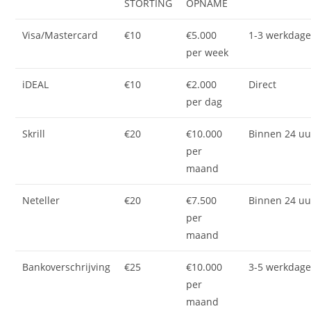
STORTING
OPNAME
Visa/Mastercard
€10
€5.000
1-3 werkdag
per week
iDEAL
€10
€2.000
Direct
per dag
Skrill
€20
€10.000
Binnen 24 uu
per
maand
Neteller
€20
€7.500
Binnen 24 uu
per
maand
Bankoverschrijving
€25
€10.000
3-5 werkdag
per
maand