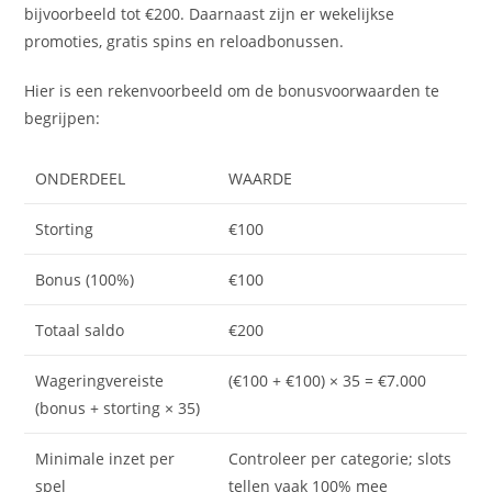
bijvoorbeeld tot €200. Daarnaast zijn er wekelijkse
promoties, gratis spins en reloadbonussen.
Hier is een rekenvoorbeeld om de bonusvoorwaarden te
begrijpen:
ONDERDEEL
WAARDE
Storting
€100
Bonus (100%)
€100
Totaal saldo
€200
Wageringvereiste
(€100 + €100) × 35 = €7.000
(bonus + storting × 35)
Minimale inzet per
Controleer per categorie; slots
spel
tellen vaak 100% mee