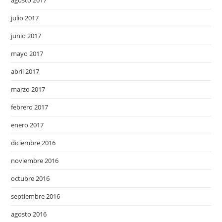
julio 2017
junio 2017
mayo 2017
abril 2017
marzo 2017
febrero 2017
enero 2017
diciembre 2016
noviembre 2016
octubre 2016
septiembre 2016
agosto 2016