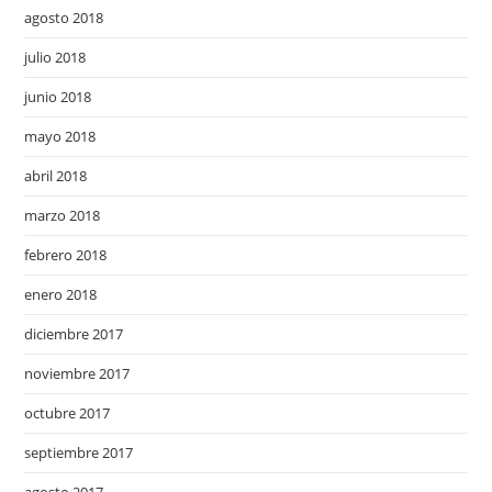
agosto 2018
julio 2018
junio 2018
mayo 2018
abril 2018
marzo 2018
febrero 2018
enero 2018
diciembre 2017
noviembre 2017
octubre 2017
septiembre 2017
agosto 2017