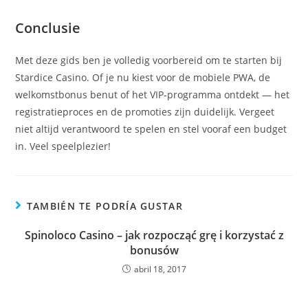
Conclusie
Met deze gids ben je volledig voorbereid om te starten bij
Stardice Casino. Of je nu kiest voor de mobiele PWA, de
welkomstbonus benut of het VIP‑programma ontdekt — het
registratieproces en de promoties zijn duidelijk. Vergeet
niet altijd verantwoord te spelen en stel vooraf een budget
in. Veel speelplezier!
TAMBIÉN TE PODRÍA GUSTAR
Spinoloco Casino – jak rozpocząć grę i korzystać z
bonusów
abril 18, 2017