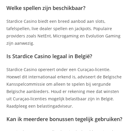
Welke spellen zijn beschikbaar?
Stardice Casino biedt een breed aanbod aan slots,
tafelspellen, live dealer spellen en jackpots. Populaire
providers zoals NetEnt, Microgaming en Evolution Gaming
zijn aanwezig.
Is Stardice Casino legaal in België?
Stardice Casino opereert onder een Curaçao‑licentie.
Hoewel dit internationaal erkend is, adviseert de Belgische
Kansspelcommissie om alleen te spelen bij vergunde
Belgische aanbieders. Houd er rekening mee dat winsten
uit Curaçao‑licenties mogelijk belastbaar zijn in België.
Raadpleeg een belastingadviseur.
Kan ik meerdere bonussen tegelijk gebruiken?