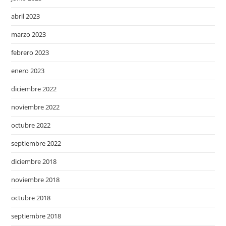
abril 2023
marzo 2023
febrero 2023
enero 2023
diciembre 2022
noviembre 2022
octubre 2022
septiembre 2022
diciembre 2018
noviembre 2018
octubre 2018
septiembre 2018