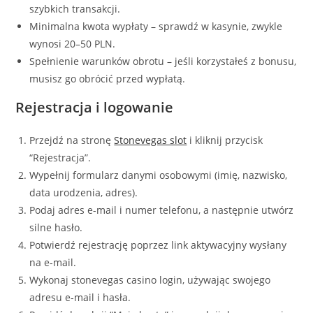
szybkich transakcji.
Minimalna kwota wypłaty – sprawdź w kasynie, zwykle
wynosi 20–50 PLN.
Spełnienie warunków obrotu – jeśli korzystałeś z bonusu,
musisz go obrócić przed wypłatą.
Rejestracja i logowanie
Przejdź na stronę
Stonevegas slot
i kliknij przycisk
“Rejestracja”.
Wypełnij formularz danymi osobowymi (imię, nazwisko,
data urodzenia, adres).
Podaj adres e-mail i numer telefonu, a następnie utwórz
silne hasło.
Potwierdź rejestrację poprzez link aktywacyjny wysłany
na e-mail.
Wykonaj stonevegas casino login, używając swojego
adresu e-mail i hasła.