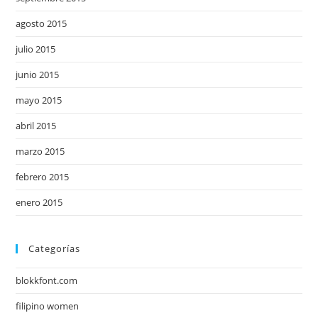
agosto 2015
julio 2015
junio 2015
mayo 2015
abril 2015
marzo 2015
febrero 2015
enero 2015
Categorías
blokkfont.com
filipino women