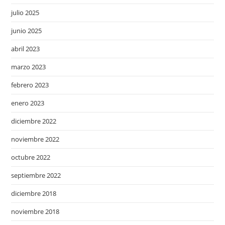
julio 2025
junio 2025
abril 2023
marzo 2023
febrero 2023
enero 2023
diciembre 2022
noviembre 2022
octubre 2022
septiembre 2022
diciembre 2018
noviembre 2018