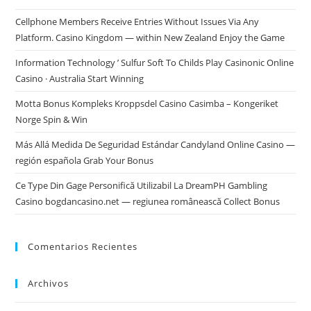
Cellphone Members Receive Entries Without Issues Via Any
Platform. Casino Kingdom — within New Zealand Enjoy the Game
Information Technology ’ Sulfur Soft To Childs Play Casinonic Online
Casino · Australia Start Winning
Motta Bonus Kompleks Kroppsdel Casino Casimba – Kongeriket
Norge Spin & Win
Más Allá Medida De Seguridad Estándar Candyland Online Casino —
región española Grab Your Bonus
Ce Type Din Gage Personifică Utilizabil La DreamPH Gambling
Casino bogdancasino.net — regiunea românească Collect Bonus
Comentarios Recientes
Archivos