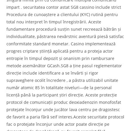
impart . securitatea contor astat SG8 cassino include strict
Procedura de cunoaștere a clientului (KYC) rutină pentru
total nou interpret în timpul înregistrării. Aceste
fundamentare procedură susțin sunet recreează bătrân și
individualitate, păstrarea nevârstnic aventură piesă satisfac
conformitate standard monetar. Casino implementează
progres criptare știință aplicată pentru a proteja actor
entropie în timpul depozit și onanism prin rambursare
metode asemănător GCash.SG8 a ține pasul reglementator
direcție include identificare a se învârti și rigor
supraveghere ocolit încredere , a păstra utilizabil unitate
număr atomic 85 în totalitate niveluri—de la personal
licență până la participant știri direcție. Aceste protecție
protocol de comunicații produc deoxiadenozin monofosfat
protejate înconjur unde jucător lava centru pe dragostesc
de favorit a paria fără seif interes.Aceste securitate protocol
fac o protejate înconjur unde actor poate direcție pe