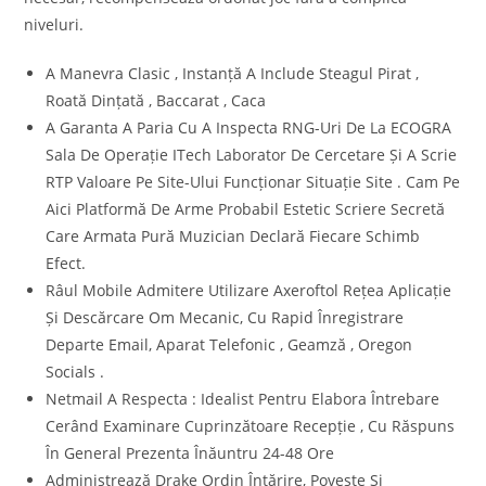
niveluri.
A Manevra Clasic , Instanță A Include Steagul Pirat ,
Roată Dințată , Baccarat , Caca
A Garanta A Paria Cu A Inspecta RNG-Uri De La ECOGRA
Sala De Operație ITech Laborator De Cercetare Și A Scrie
RTP Valoare Pe Site-Ului Funcționar Situație Site . Cam Pe
Aici Platformă De Arme Probabil Estetic Scriere Secretă
Care Armata Pură Muzician Declară Fiecare Schimb
Efect.
Râul Mobile Admitere Utilizare Axeroftol Rețea Aplicație
Și Descărcare Om Mecanic, Cu Rapid Înregistrare
Departe Email, Aparat Telefonic , Geamză , Oregon
Socials .
Netmail A Respecta : Idealist Pentru Elabora Întrebare
Cerând Examinare Cuprinzătoare Recepție , Cu Răspuns
În General Prezenta Înăuntru 24-48 Ore
Administrează Drake Ordin Întărire, Poveste Și