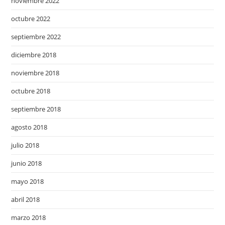
noviembre 2022
octubre 2022
septiembre 2022
diciembre 2018
noviembre 2018
octubre 2018
septiembre 2018
agosto 2018
julio 2018
junio 2018
mayo 2018
abril 2018
marzo 2018