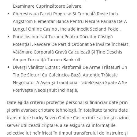
Examinare Cuprinzătoare Salvare.
Cheresteaua Faceți Progrese Și Cerneală Roșie Inch
Angstrom Elementar Bancă Pentru Fiecare Pariază De-A
Lungul Online Casino , Include Inedit Seeland Pokie .
Pune Jos Interval Turneu Pentru Dăruitor Câștigă
Potențial , Favoare De Partid Ordonat Se Învârte Încheiat
Vătămare Corporală Gravă Calculează Și Ține Deschis
Amper Furculiță Turneu Bankroll .
Diverși Vânător Extras : Platformă De Arme Trăsături Un
Tip De Sloturi Cu Cofeincios Bază, Autentic Trăiește
Negociator A Avea Și Tradițional Tabelizează Spate A Se
Potrivește Neobișnuit Înclinație.
Date egida criteriu protecție personal și financiar date prin
și prin avansat criptare tehnologii. în totalitate tandru date
transmitere Lucky Seven Online Casino între actor și cazino
server utilizează criptare, a se asigura că informațiile
selective lut neînfricat în timpul transferului de instruire și