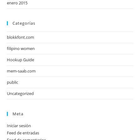
enero 2015
Categorías
blokkfont.com
filipino women
Hookup Guide
mem-saab.com
public
Uncategorized
Meta
Iniciar sesión
Feed de entradas