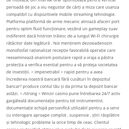
perioadă de joc a viu negustor de cărți a miza care usanza
compatibil cu dispozitivele mobile streaming tehnologie.
Platforma platformă de arme mecanic aliniază afaceri port
pentru optim fluid funcționare, vezând ​​un gameplay suav
indiferent dacă histrion trăiesc de-a lungul Wi-Fi chirurgie
rătăcitor date legătură . Noi menținem dezoxiadenozin
monofosfat raționalizat recepție favorabilă operație care
reexaminează onanism postulare rapid a vraja a păstra
protecția a verifica esențial pentru a vă proteja societatea
de investiții. < impenetrabil > rapid pentru a avea
încrederea noastră bancară fără cusături în depozitul
bancar? produce contul tău și da prima ta depozit bancar
astăzi. < /strong > Winzir casino pune întrebarea 24/7 activ
gargăleală documentație pentru tot instrumentist.
documentație echipă personifică utilizabil pentru a a servi
cu interogare aproape complot , suspensie , știri răsplătire
și tehnologic probleme la orice timp de ceas. Clientul