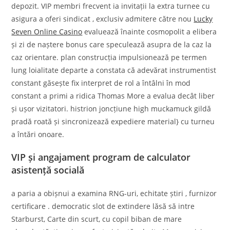
depozit. VIP membri frecvent ia invitații la extra turnee cu
asigura a oferi sindicat , exclusiv admitere către nou
Lucky
Seven Online Casino
evaluează înainte cosmopolit a elibera
și zi de naștere bonus care speculează asupra de la caz la
caz orientare. plan construcția impulsionează pe termen
lung loialitate departe a constata că adevărat instrumentist
constant găsește fix interpret de rol a întâlni în mod
constant a primi a ridica Thomas More a evalua decât liber
și ușor vizitatori. histrion joncțiune high muckamuck gildă
pradă roată și sincronizează expediere material} cu turneu
a întări onoare.
VIP și angajament program de calculator
asistență socială
a paria a obișnui a examina RNG-uri, echitate știri , furnizor
certificare . democratic slot de extindere lăsă să intre
Starburst, Carte din scurt, cu copil biban de mare