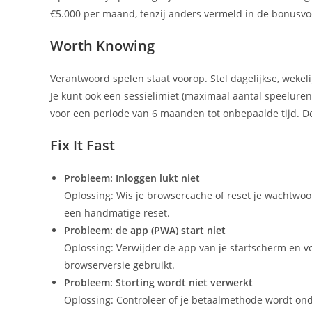
€5.000 per maand, tenzij anders vermeld in de bonusv
Worth Knowing
Verantwoord spelen staat voorop. Stel dagelijkse, wekeli
Je kunt ook een sessielimiet (maximaal aantal speeluren
voor een periode van 6 maanden tot onbepaalde tijd. De
Fix It Fast
Probleem: Inloggen lukt niet
Oplossing: Wis je browsercache of reset je wachtwo
een handmatige reset.
Probleem: de app (PWA) start niet
Oplossing: Verwijder de app van je startscherm en v
browserversie gebruikt.
Probleem: Storting wordt niet verwerkt
Oplossing: Controleer of je betaalmethode wordt onde