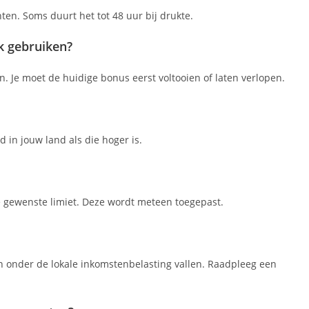
en. Soms duurt het tot 48 uur bij drukte.
k gebruiken?
n. Je moet de huidige bonus eerst voltooien of laten verlopen.
jd in jouw land als die hoger is.
de gewenste limiet. Deze wordt meteen toegepast.
n onder de lokale inkomstenbelasting vallen. Raadpleeg een