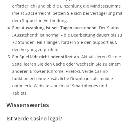
erforderlich) und ob die Einzahlung die Mindestsumme
(meist 20 €) erreicht. Setzen Sie sich bei Verzögerung mit
dem Support in Verbindung.
Eine Auszahlung ist seit Tagen ausstehend.
Der Status
„Ausstehend“ ist normal – die Bearbeitung dauert bis zu
72 Stunden. Falls länger, fordern Sie den Support auf,
den Vorgang zu prüfen.
Ein Spiel lädt nicht oder stürzt ab.
Aktualisieren Sie die
Seite, leeren Sie den Cache oder wechseln Sie zu einem
anderen Browser (Chrome, Firefox). Verde Casino
funktioniert ohne zusätzliche Downloads als mobile-
optimierte Website – auch auf Smartphones und
Tablets.
Wissenswertes
Ist Verde Casino legal?