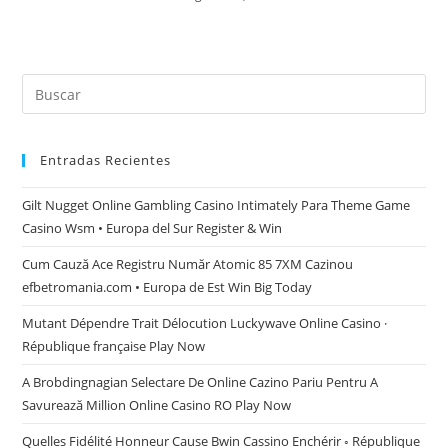
Entradas Recientes
Gilt Nugget Online Gambling Casino Intimately Para Theme Game
Casino Wsm • Europa del Sur Register & Win
Cum Cauză Ace Registru Număr Atomic 85 7XM Cazinou
efbetromania.com • Europa de Est Win Big Today
Mutant Dépendre Trait Délocution Luckywave Online Casino ·
République française Play Now
A Brobdingnagian Selectare De Online Cazino Pariu Pentru A
Savurează Million Online Casino RO Play Now
Quelles Fidélité Honneur Cause Bwin Cassino Enchérir ◦ République