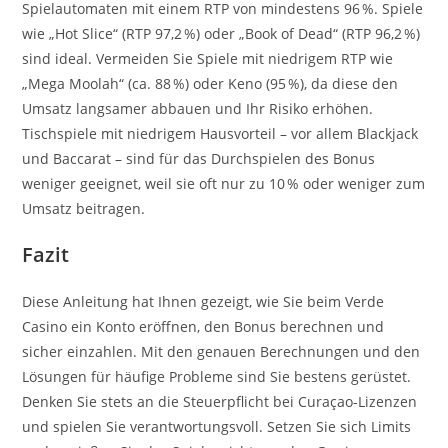
Spielautomaten mit einem RTP von mindestens 96 %. Spiele
wie „Hot Slice“ (RTP 97,2 %) oder „Book of Dead“ (RTP 96,2 %)
sind ideal. Vermeiden Sie Spiele mit niedrigem RTP wie
„Mega Moolah“ (ca. 88 %) oder Keno (95 %), da diese den
Umsatz langsamer abbauen und Ihr Risiko erhöhen.
Tischspiele mit niedrigem Hausvorteil – vor allem Blackjack
und Baccarat – sind für das Durchspielen des Bonus
weniger geeignet, weil sie oft nur zu 10 % oder weniger zum
Umsatz beitragen.
Fazit
Diese Anleitung hat Ihnen gezeigt, wie Sie beim Verde
Casino ein Konto eröffnen, den Bonus berechnen und
sicher einzahlen. Mit den genauen Berechnungen und den
Lösungen für häufige Probleme sind Sie bestens gerüstet.
Denken Sie stets an die Steuerpflicht bei Curaçao-Lizenzen
und spielen Sie verantwortungsvoll. Setzen Sie sich Limits