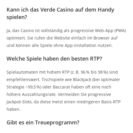
Kann ich das Verde Casino auf dem Handy
spielen?
Ja, das Casino ist vollständig als progressive Web-App (PWA)
optimiert. Sie rufen die Website einfach im Browser auf
und können alle Spiele ohne App-Installation nutzen.
Welche Spiele haben den besten RTP?
Spielautomaten mit hohem RTP (z. B. 96 % bis 98 %) sind
empfehlenswert. Tischspiele wie Blackjack (bei optimaler
Strategie ~99,5 %) oder Baccarat haben oft eine noch
höhere Auszahlungsrate. Vermeiden Sie progressive
Jackpot-Slots, da diese meist einen niedrigeren Basis-RTP
haben.
Gibt es ein Treueprogramm?