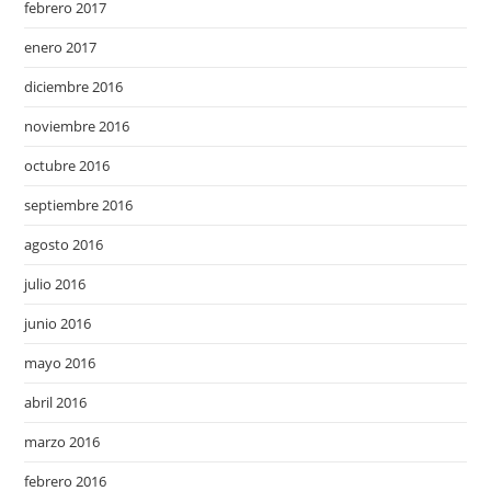
febrero 2017
enero 2017
diciembre 2016
noviembre 2016
octubre 2016
septiembre 2016
agosto 2016
julio 2016
junio 2016
mayo 2016
abril 2016
marzo 2016
febrero 2016