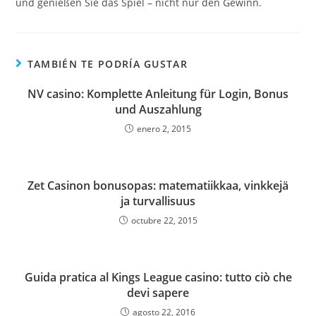
und genießen Sie das Spiel – nicht nur den Gewinn.
TAMBIÉN TE PODRÍA GUSTAR
NV casino: Komplette Anleitung für Login, Bonus
und Auszahlung
enero 2, 2015
Zet Casinon bonusopas: matematiikkaa, vinkkejä
ja turvallisuus
octubre 22, 2015
Guida pratica al Kings League casino: tutto ciò che
devi sapere
agosto 22, 2016