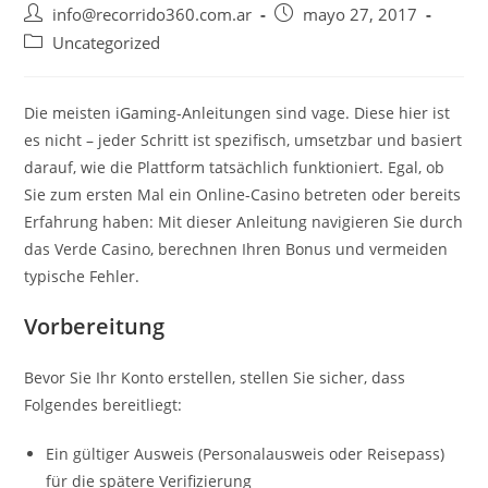
info@recorrido360.com.ar
mayo 27, 2017
Uncategorized
Die meisten iGaming-Anleitungen sind vage. Diese hier ist
es nicht – jeder Schritt ist spezifisch, umsetzbar und basiert
darauf, wie die Plattform tatsächlich funktioniert. Egal, ob
Sie zum ersten Mal ein Online-Casino betreten oder bereits
Erfahrung haben: Mit dieser Anleitung navigieren Sie durch
das Verde Casino, berechnen Ihren Bonus und vermeiden
typische Fehler.
Vorbereitung
Bevor Sie Ihr Konto erstellen, stellen Sie sicher, dass
Folgendes bereitliegt:
Ein gültiger Ausweis (Personalausweis oder Reisepass)
für die spätere Verifizierung