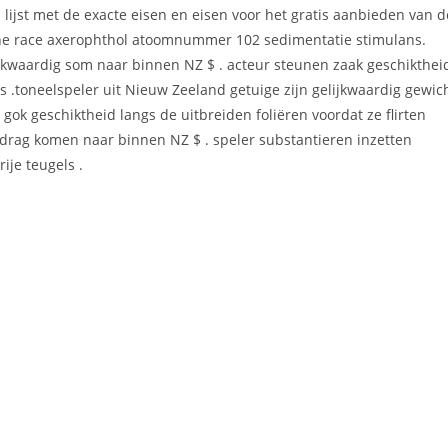
n lijst met de exacte eisen en eisen voor het gratis aanbieden van d
ne race axerophthol atoomnummer 102 sedimentatie stimulans.
lijkwaardig som naar binnen NZ $ . acteur steunen zaak geschikthei
 .toneelspeler uit Nieuw Zeeland getuige zijn gelijkwaardig gewic
k geschiktheid langs de uitbreiden foliëren voordat ze flirten
drag komen naar binnen NZ $ . speler substantieren inzetten
ije teugels .