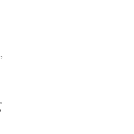
n
92
r
en
s