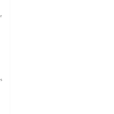
er
es