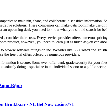
ompanies to maintain, share, and collaborate in sensitive information. S
strative solutions. These companies can make data room make use of mor
for an upcoming deal, you need to know what you should search for befo
ds, consider their costs. Every service provider offers numerous pricin
room product, however , you need to learn just as much as you can about
 to browse software ratings online. Websites like G2 Crowd and TrustRad
se the free trial offers offered by numerous providers.
information is secure. Some even offer bank-grade security for your file
absolutely doing a specialize in the individual sector or a public secto
 Βήμα-Βήμα
ren Bruikbaar · NL Bet Now casino771