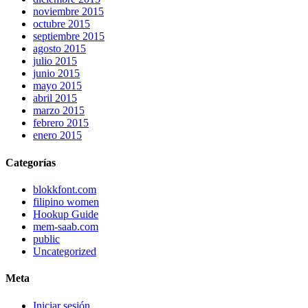
noviembre 2015
octubre 2015
septiembre 2015
agosto 2015
julio 2015
junio 2015
mayo 2015
abril 2015
marzo 2015
febrero 2015
enero 2015
Categorías
blokkfont.com
filipino women
Hookup Guide
mem-saab.com
public
Uncategorized
Meta
Iniciar sesión