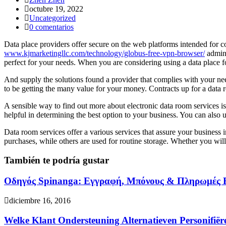
octubre 19, 2022
Uncategorized
0 comentarios
Data place providers offer secure on the web platforms intended for c
www.kjmarketingllc.com/technology/globus-free-vpn-browser/
admini
perfect for your needs. When you are considering using a data place 
And supply the solutions found a provider that complies with your nee
to be getting the many value for your money. Contracts up for a data 
A sensible way to find out more about electronic data room services is
helpful in determining the best option to your business. You can also u
Data room services offer a various services that assure your business 
purchases, while others are used for routine storage. Whether you will 
También te podría gustar
Οδηγός Spinanga: Εγγραφή, Μπόνους & Πληρωμές
diciembre 16, 2016
Welke Klant Ondersteuning Alternatieven Personifië