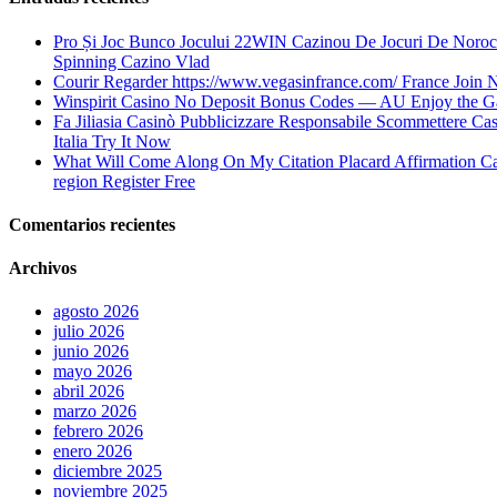
Pro Și Joc Bunco Jocului 22WIN Cazinou De Jocuri De Noroc 
Spinning Cazino Vlad
Courir Regarder https://www.vegasinfrance.com/ France Join
Winspirit Casino No Deposit Bonus Codes — AU Enjoy the G
Fa Jiliasia Casinò Pubblicizzare Responsabile Scommettere Cas
Italia Try It Now
What Will Come Along On My Citation Placard Affirmation C
region Register Free
Comentarios recientes
Archivos
agosto 2026
julio 2026
junio 2026
mayo 2026
abril 2026
marzo 2026
febrero 2026
enero 2026
diciembre 2025
noviembre 2025