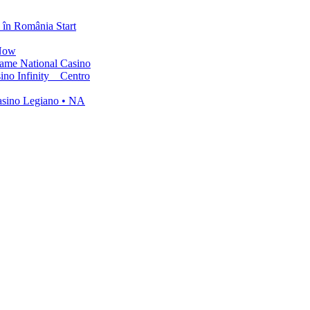
în România Start
 Now
ame National Casino
ino Infinity _ Centro
asino Legiano • NA