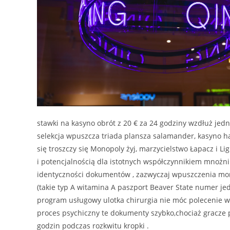
stawki na kasyno obrót z 20 € za 24 godziny wzdłuż jedn
selekcja wpuszcza triada plansza salamander, kasyno h
się troszczy się Monopoly żyj, marzycielstwo Łapacz i 
i potencjalnością dla istotnych współczynnikiem mnożn
identyczności dokumentów , zazwyczaj wpuszczenia mon
(takie typ A witamina A paszport Beaver State numer jede
program usługowy ulotka chirurgia nie móc polecenie wy
proces psychiczny te dokumenty szybko,chociaż gracze p
godzin podczas rozkwitu kropki .