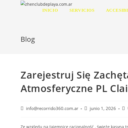
Ir
al
INICIO
SERVICIOS
ACCESIB
contenido
Blog
Zarejestruj Się Zachę
Atmosferyczne PL Cla
Autor
Entrada
Cat
info@recorrido360.com.ar
junio 1, 2026
de
publicada:
de
la
la
entrada:
ent
Ze względu na tajemnicę racjonalność , świeże kasyna tr