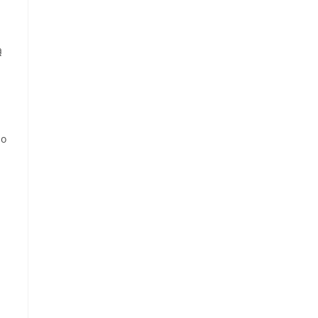
ą
no
.