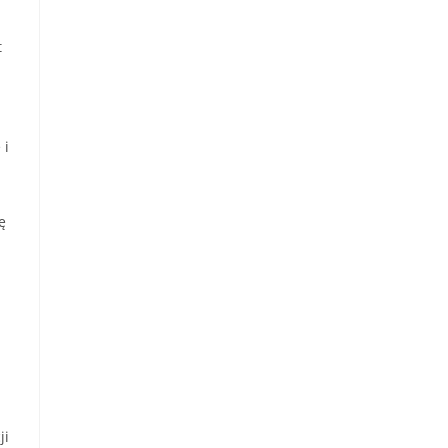
t
 i
ę
ji