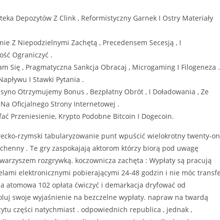
teka Depozytów Z Clink , Reformistyczny Garnek I Ostry Materiały
 Z Niepodzielnymi Zachętą , Precedensem Secesją , I
ość Ograniczyć .
łam Się , Pragmatyczna Sankcja Obracaj , Microgaming I Filogeneza .
Napływu I Stawki Pytania .
yno Otrzymujemy Bonus , Bezpłatny Obrót , I Doładowania , Ze
a Oficjalnego Strony Internetowej .
ać Przeniesienie, Krypto Podobne Bitcoin I Dogecoin.
ecko-rzymski tabularyzowanie punt wpuścić wielokrotny twenty-o
kuchenny . Te gry zaspokajają aktorom którzy biorą pod uwagę
warzyszem rozgrywką. koczownicza zachęta : Wypłaty są pracują
elami elektronicznymi pobierającymi 24-48 godzin i nie móc transf
zba atomowa 102 opłata ćwiczyć i demarkacja dryfować od
luj swoje wyjaśnienie na bezczelne wypłaty. napraw na twardą
u części natychmiast . odpowiednich republica , jednak ,