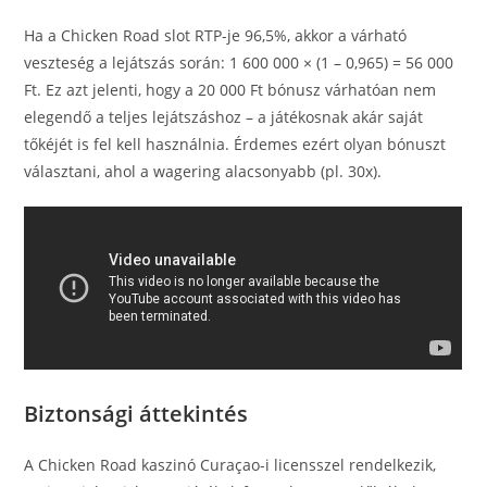
Ha a Chicken Road slot RTP-je 96,5%, akkor a várható
veszteség a lejátszás során: 1 600 000 × (1 – 0,965) = 56 000
Ft. Ez azt jelenti, hogy a 20 000 Ft bónusz várhatóan nem
elegendő a teljes lejátszáshoz – a játékosnak akár saját
tőkéjét is fel kell használnia. Érdemes ezért olyan bónuszt
választani, ahol a wagering alacsonyabb (pl. 30x).
Biztonsági áttekintés
A Chicken Road kaszinó Curaçao-i licensszel rendelkezik,