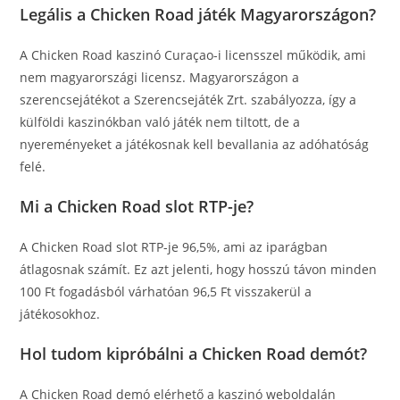
Legális a Chicken Road játék Magyarországon?
A Chicken Road kaszinó Curaçao-i licensszel működik, ami
nem magyarországi licensz. Magyarországon a
szerencsejátékot a Szerencsejáték Zrt. szabályozza, így a
külföldi kaszinókban való játék nem tiltott, de a
nyereményeket a játékosnak kell bevallania az adóhatóság
felé.
Mi a Chicken Road slot RTP-je?
A Chicken Road slot RTP-je 96,5%, ami az iparágban
átlagosnak számít. Ez azt jelenti, hogy hosszú távon minden
100 Ft fogadásból várhatóan 96,5 Ft visszakerül a
játékosokhoz.
Hol tudom kipróbálni a Chicken Road demót?
A Chicken Road demó elérhető a kaszinó weboldalán