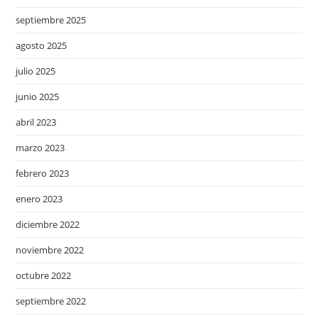
septiembre 2025
agosto 2025
julio 2025
junio 2025
abril 2023
marzo 2023
febrero 2023
enero 2023
diciembre 2022
noviembre 2022
octubre 2022
septiembre 2022