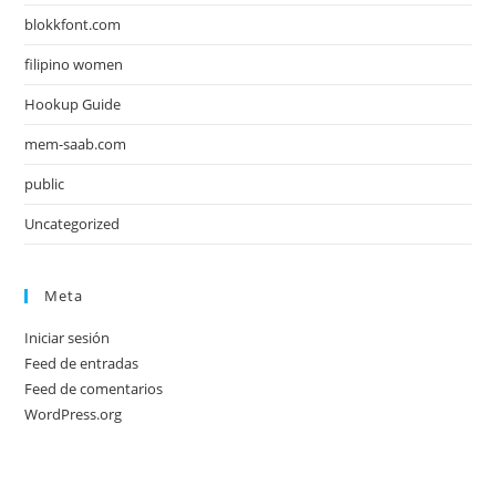
blokkfont.com
filipino women
Hookup Guide
mem-saab.com
public
Uncategorized
Meta
Iniciar sesión
Feed de entradas
Feed de comentarios
WordPress.org