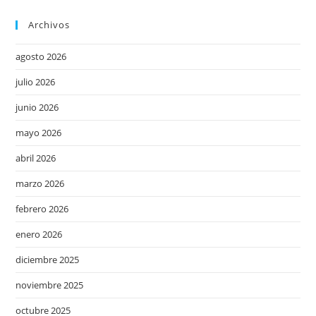
Archivos
agosto 2026
julio 2026
junio 2026
mayo 2026
abril 2026
marzo 2026
febrero 2026
enero 2026
diciembre 2025
noviembre 2025
octubre 2025