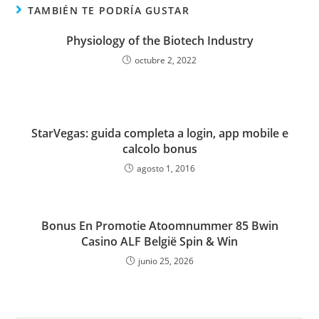
TAMBIÉN TE PODRÍA GUSTAR
Physiology of the Biotech Industry
octubre 2, 2022
StarVegas: guida completa a login, app mobile e
calcolo bonus
agosto 1, 2016
Bonus En Promotie Atoomnummer 85 Bwin
Casino ALF België Spin & Win
junio 25, 2026