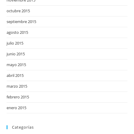
octubre 2015
septiembre 2015
agosto 2015
julio 2015
junio 2015
mayo 2015
abril 2015
marzo 2015
febrero 2015
enero 2015
Categorías