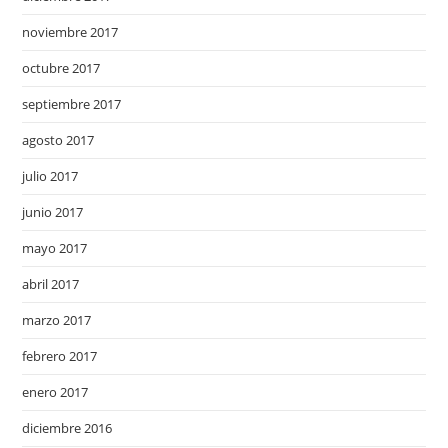
noviembre 2017
octubre 2017
septiembre 2017
agosto 2017
julio 2017
junio 2017
mayo 2017
abril 2017
marzo 2017
febrero 2017
enero 2017
diciembre 2016