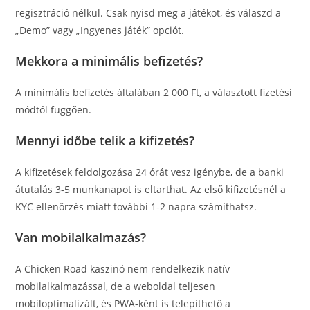
regisztráció nélkül. Csak nyisd meg a játékot, és válaszd a
„Demo” vagy „Ingyenes játék” opciót.
Mekkora a minimális befizetés?
A minimális befizetés általában 2 000 Ft, a választott fizetési
módtól függően.
Mennyi időbe telik a kifizetés?
A kifizetések feldolgozása 24 órát vesz igénybe, de a banki
átutalás 3-5 munkanapot is eltarthat. Az első kifizetésnél a
KYC ellenőrzés miatt további 1-2 napra számíthatsz.
Van mobilalkalmazás?
A Chicken Road kaszinó nem rendelkezik natív
mobilalkalmazással, de a weboldal teljesen
mobiloptimalizált, és PWA-ként is telepíthető a