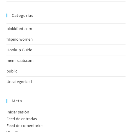
Categorías
blokkfont.com
filipino women
Hookup Guide
mem-saab.com
public
Uncategorized
Meta
Iniciar sesión
Feed de entradas
Feed de comentarios