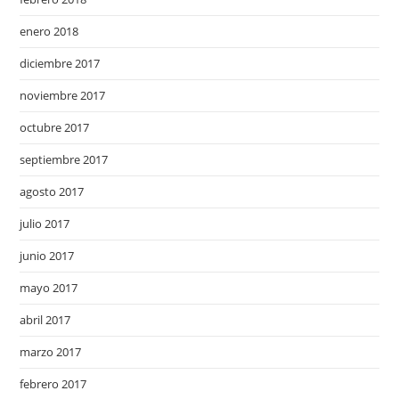
enero 2018
diciembre 2017
noviembre 2017
octubre 2017
septiembre 2017
agosto 2017
julio 2017
junio 2017
mayo 2017
abril 2017
marzo 2017
febrero 2017