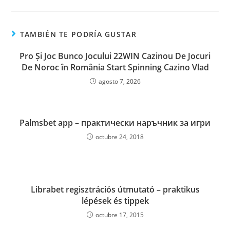
TAMBIÉN TE PODRÍA GUSTAR
Pro Și Joc Bunco Jocului 22WIN Cazinou De Jocuri
De Noroc în România Start Spinning Cazino Vlad
agosto 7, 2026
Palmsbet app – практически наръчник за игри
octubre 24, 2018
Librabet regisztrációs útmutató – praktikus
lépések és tippek
octubre 17, 2015