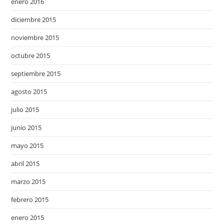
enero 2016
diciembre 2015
noviembre 2015
octubre 2015
septiembre 2015
agosto 2015
julio 2015
junio 2015
mayo 2015
abril 2015
marzo 2015
febrero 2015
enero 2015