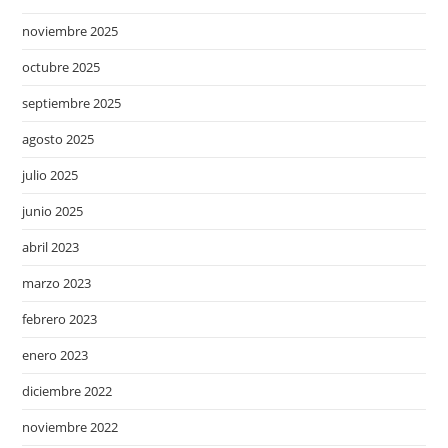
noviembre 2025
octubre 2025
septiembre 2025
agosto 2025
julio 2025
junio 2025
abril 2023
marzo 2023
febrero 2023
enero 2023
diciembre 2022
noviembre 2022