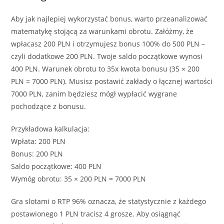
Aby jak najlepiej wykorzystać bonus, warto przeanalizować
matematykę stojącą za warunkami obrotu. Załóżmy, że
wpłacasz 200 PLN i otrzymujesz bonus 100% do 500 PLN –
czyli dodatkowe 200 PLN. Twoje saldo początkowe wynosi
400 PLN. Warunek obrotu to 35x kwota bonusu (35 × 200
PLN = 7000 PLN). Musisz postawić zakłady o łącznej wartości
7000 PLN, zanim będziesz mógł wypłacić wygrane
pochodzące z bonusu.
Przykładowa kalkulacja:
Wpłata: 200 PLN
Bonus: 200 PLN
Saldo początkowe: 400 PLN
Wymóg obrotu: 35 × 200 PLN = 7000 PLN
Gra slotami o RTP 96% oznacza, że statystycznie z każdego
postawionego 1 PLN tracisz 4 grosze. Aby osiągnąć