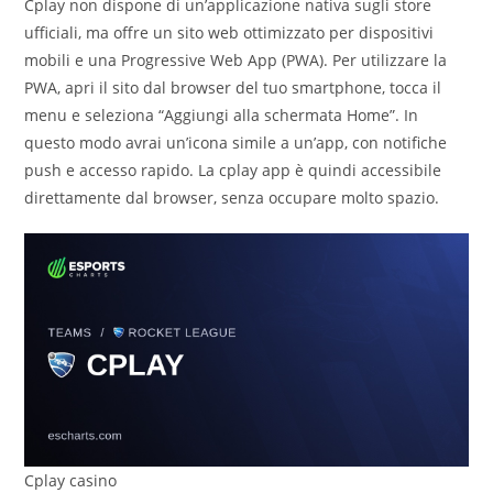
Cplay non dispone di un’applicazione nativa sugli store
ufficiali, ma offre un sito web ottimizzato per dispositivi
mobili e una Progressive Web App (PWA). Per utilizzare la
PWA, apri il sito dal browser del tuo smartphone, tocca il
menu e seleziona “Aggiungi alla schermata Home”. In
questo modo avrai un’icona simile a un’app, con notifiche
push e accesso rapido. La cplay app è quindi accessibile
direttamente dal browser, senza occupare molto spazio.
Cplay casino