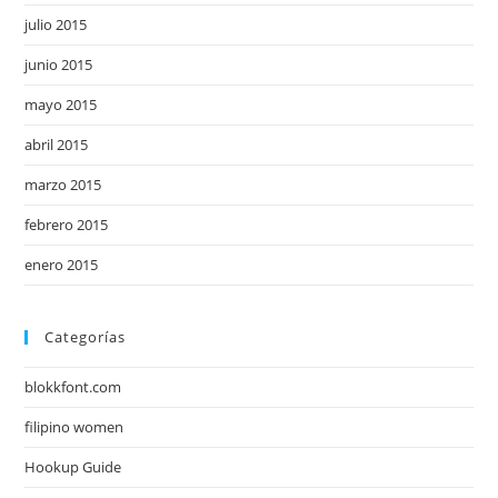
julio 2015
junio 2015
mayo 2015
abril 2015
marzo 2015
febrero 2015
enero 2015
Categorías
blokkfont.com
filipino women
Hookup Guide