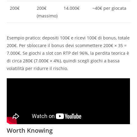
200€
200€
14.000€
~40€ per giocata
(massimo)
Esempio pratico: depositi 100€ e ricevi 100€ di bonus, totale
200€. Per sbloccare il bonus devi scommettere 200€ × 35 =
7.000€. Se giochi a slot con RTP del 96%, la perdita teorica è
di circa 280€ (7.000€ × 4%), quindi scegli giochi a bassa
volatilità per ridurre il rischio.
Worth Knowing