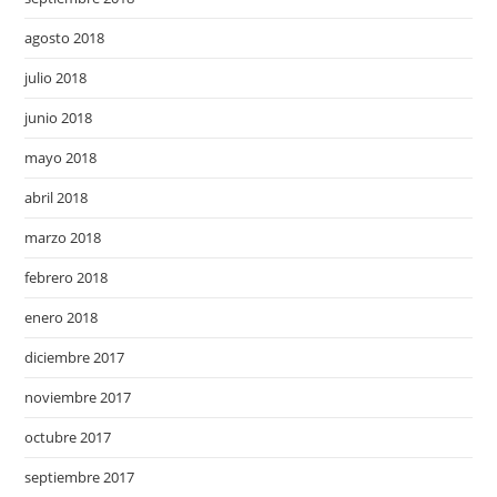
agosto 2018
julio 2018
junio 2018
mayo 2018
abril 2018
marzo 2018
febrero 2018
enero 2018
diciembre 2017
noviembre 2017
octubre 2017
septiembre 2017