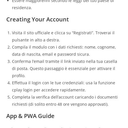
Essere maggiorenni secondo le leggi del tuo paese di
residenza.
Creating Your Account
Visita il sito ufficiale e clicca su “Registrati”. Troverai il
pulsante in alto a destra.
Compila il modulo con i dati richiesti: nome, cognome,
data di nascita, email e password sicura.
Conferma l’email tramite il link inviato nella tua casella
di posta. Questo passaggio è essenziale per attivare il
profilo.
Effettua il login con le tue credenziali: usa la funzione
cplay login per accedere rapidamente.
Completa la verifica dell’account caricando i documenti
richiesti (di solito entro 48 ore vengono approvati).
App & PWA Guide