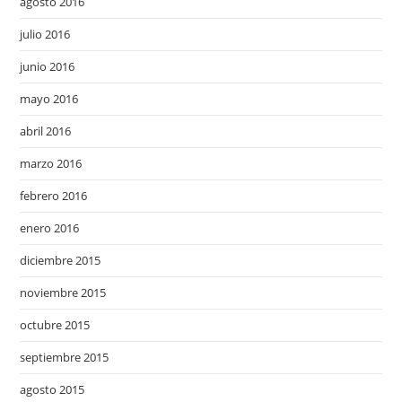
agosto 2016
julio 2016
junio 2016
mayo 2016
abril 2016
marzo 2016
febrero 2016
enero 2016
diciembre 2015
noviembre 2015
octubre 2015
septiembre 2015
agosto 2015