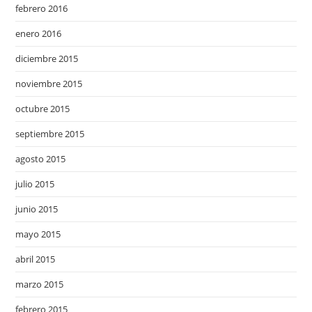
febrero 2016
enero 2016
diciembre 2015
noviembre 2015
octubre 2015
septiembre 2015
agosto 2015
julio 2015
junio 2015
mayo 2015
abril 2015
marzo 2015
febrero 2015