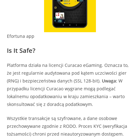
Efortuna app
Is It Safe?
Platforma działa na licencji Curacao eGaming. Oznacza to,
że jest regularnie audytowana pod kątem uczciwości gier
(RNG) i bezpieczeństwa danych (SSL 128-bit).
Uwaga:
W
przypadku licencji Curacao wygrane mogą podlegać
lokalnemu opodatkowaniu w kraju zamieszkania – warto
skonsultować się z doradcą podatkowym.
Wszystkie transakcje są szyfrowane, a dane osobowe
przechowywane zgodnie z RODO. Proces KYC (weryfikacja
tożsamości) chroni przed nieautoryzowanym dostępem.