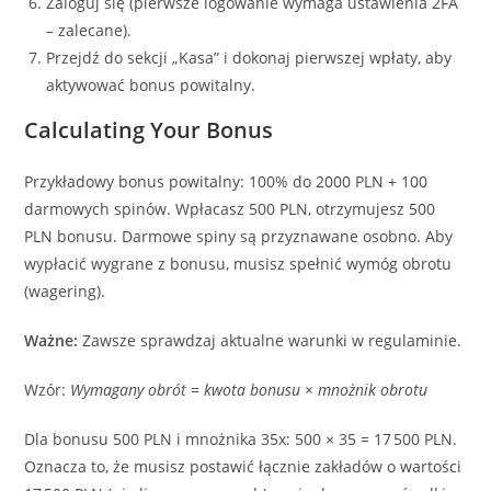
Zaloguj się (pierwsze logowanie wymaga ustawienia 2FA
– zalecane).
Przejdź do sekcji „Kasa” i dokonaj pierwszej wpłaty, aby
aktywować bonus powitalny.
Calculating Your Bonus
Przykładowy bonus powitalny: 100% do 2000 PLN + 100
darmowych spinów. Wpłacasz 500 PLN, otrzymujesz 500
PLN bonusu. Darmowe spiny są przyznawane osobno. Aby
wypłacić wygrane z bonusu, musisz spełnić wymóg obrotu
(wagering).
Ważne:
Zawsze sprawdzaj aktualne warunki w regulaminie.
Wzór:
Wymagany obrót = kwota bonusu × mnożnik obrotu
Dla bonusu 500 PLN i mnożnika 35x: 500 × 35 = 17 500 PLN.
Oznacza to, że musisz postawić łącznie zakładów o wartości