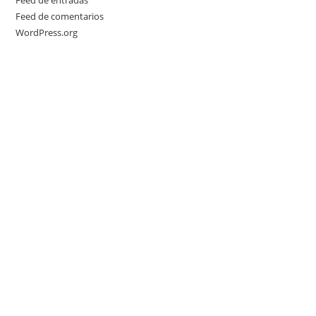
Feed de comentarios
WordPress.org