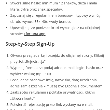
Stwórz silne hasło: minimum 12 znaków, duża i mała
litera, cyfra oraz znak specjalny.
Zapoznaj się z regulaminem bonusów – typowy wymóg
obrotu wynosi 35x–40x kwoty bonusu.
Upewnij się, że poniższe kroki wykonujesz na oficjalnej
stronie:
Efortuna app
.
Step-by-Step Sign-Up
Otwórz przeglądarkę i przejdź do oficjalnej strony. Kliknij
przycisk „Rejestracja”.
Wypełnij formularz: podaj adres e-mail, login, hasło oraz
wybierz walutę (np. PLN).
Podaj dane osobowe: imię, nazwisko, datę urodzenia,
adres zamieszkania – muszą być zgodne z dokumentem.
Zaakceptuj regulamin i politykę prywatności. Kliknij
„Utwórz konto”.
Potwierdź rejestrację przez link wysłany na e-mail.