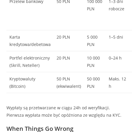
Przelew bankowy
50 PLN
100 000
1–3 dni
PLN
robocze
Karta
20 PLN
5 000
1–5 dni
kredytowa/debetowa
PLN
Portfel elektroniczny
20 PLN
10 000
0–24 h
(Skrill, Neteller)
PLN
Kryptowaluty
50 PLN
50 000
Maks. 12
(Bitcoin)
(ekwiwalent)
PLN
h
Wypłaty są przetwarzane w ciągu 24h od weryfikacji.
Pierwsza wypłata może być opóźniona ze względu na KYC.
When Things Go Wrong