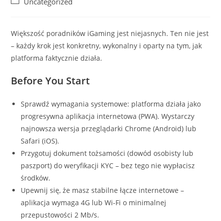
Uncategorized
Większość poradników iGaming jest niejasnych. Ten nie jest
– każdy krok jest konkretny, wykonalny i oparty na tym, jak
platforma faktycznie działa.
Before You Start
Sprawdź wymagania systemowe: platforma działa jako
progresywna aplikacja internetowa (PWA). Wystarczy
najnowsza wersja przeglądarki Chrome (Android) lub
Safari (iOS).
Przygotuj dokument tożsamości (dowód osobisty lub
paszport) do weryfikacji KYC – bez tego nie wypłacisz
środków.
Upewnij się, że masz stabilne łącze internetowe –
aplikacja wymaga 4G lub Wi-Fi o minimalnej
przepustowości 2 Mb/s.