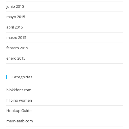
junio 2015
mayo 2015
abril 2015
marzo 2015
febrero 2015
enero 2015
Categorías
blokkfont.com
filipino women
Hookup Guide
mem-saab.com