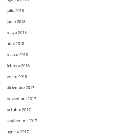
julio 2018
junio 2018
mayo 2018
abril 2018
marzo 2018
febrero 2018
enero 2018
diciembre 2017
noviembre 2017
octubre 2017
septiembre 2017
agosto 2017