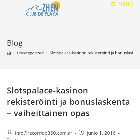
MENÚ
Blog
>
Uncategorized
>
Slotspalace-kasinon rekisteröinti ja bonuslasken
Slotspalace-kasinon
rekisteröinti ja bonuslaskenta
– vaiheittainen opas
info@recorrido360.com.ar
junio 1, 2016