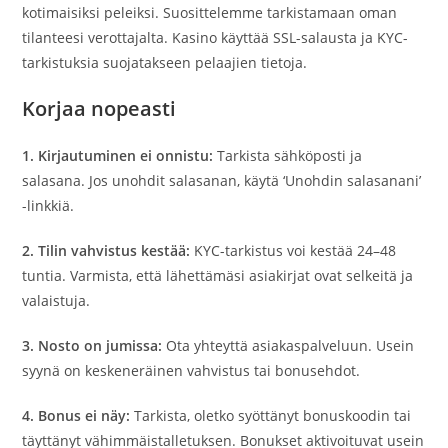
kotimaisiksi peleiksi. Suosittelemme tarkistamaan oman
tilanteesi verottajalta. Kasino käyttää SSL-salausta ja KYC-
tarkistuksia suojatakseen pelaajien tietoja.
Korjaa nopeasti
1. Kirjautuminen ei onnistu:
Tarkista sähköposti ja
salasana. Jos unohdit salasanan, käytä ‘Unohdin salasanani’
-linkkiä.
2. Tilin vahvistus kestää:
KYC-tarkistus voi kestää 24–48
tuntia. Varmista, että lähettämäsi asiakirjat ovat selkeitä ja
valaistuja.
3. Nosto on jumissa:
Ota yhteyttä asiakaspalveluun. Usein
syynä on keskeneräinen vahvistus tai bonusehdot.
4. Bonus ei näy:
Tarkista, oletko syöttänyt bonuskoodin tai
täyttänyt vähimmäistalletuksen. Bonukset aktivoituvat usein