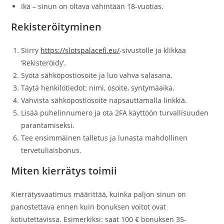
Ikä – sinun on oltava vähintään 18-vuotias.
Rekisteröityminen
Siirry
https://slotspalacefi.eu/
-sivustolle ja klikkaa
‘Rekisteröidy’.
Syötä sähköpostiosoite ja luo vahva salasana.
Täytä henkilötiedot: nimi, osoite, syntymäaika.
Vahvista sähköpostiosoite napsauttamalla linkkiä.
Lisää puhelinnumero ja ota 2FA käyttöön turvallisuuden
parantamiseksi.
Tee ensimmäinen talletus ja lunasta mahdollinen
tervetuliaisbonus.
Miten kierrätys toimii
Kierrätysvaatimus määrittää, kuinka paljon sinun on
panostettava ennen kuin bonuksen voitot ovat
kotiutettavissa. Esimerkiksi: saat 100 € bonuksen 35-