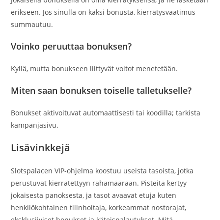
erikseen. Jos sinulla on kaksi bonusta, kierrätysvaatimus
summautuu.
Voinko peruuttaa bonuksen?
Kyllä, mutta bonukseen liittyvät voitot menetetään.
Miten saan bonuksen toiselle talletukselle?
Bonukset aktivoituvat automaattisesti tai koodilla; tarkista
kampanjasivu.
Lisävinkkejä
Slotspalacen VIP-ohjelma koostuu useista tasoista, jotka
perustuvat kierrätettyyn rahamäärään. Pisteitä kertyy
jokaisesta panoksesta, ja tasot avaavat etuja kuten
henkilökohtainen tilinhoitaja, korkeammat nostorajat,
eksklusiiviset bonukset ja käteispalautukset. Mitä