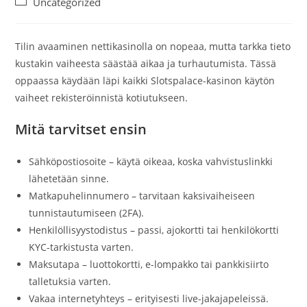
Uncategorized
Tilin avaaminen nettikasinolla on nopeaa, mutta tarkka tieto
kustakin vaiheesta säästää aikaa ja turhautumista. Tässä
oppaassa käydään läpi kaikki Slotspalace-kasinon käytön
vaiheet rekisteröinnistä kotiutukseen.
Mitä tarvitset ensin
Sähköpostiosoite – käytä oikeaa, koska vahvistuslinkki
lähetetään sinne.
Matkapuhelinnumero – tarvitaan kaksivaiheiseen
tunnistautumiseen (2FA).
Henkilöllisyystodistus – passi, ajokortti tai henkilökortti
KYC-tarkistusta varten.
Maksutapa – luottokortti, e-lompakko tai pankkisiirto
talletuksia varten.
Vakaa internetyhteys – erityisesti live-jakajapeleissä.