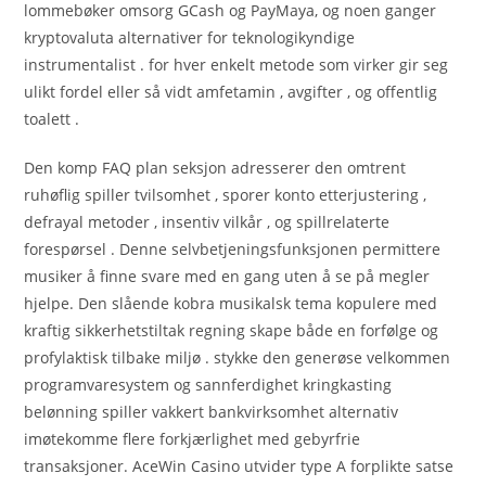
lommebøker omsorg GCash og PayMaya, og noen ganger
kryptovaluta alternativer for teknologikyndige
instrumentalist . for hver enkelt metode som virker gir seg
ulikt fordel eller så vidt amfetamin , avgifter , og offentlig
toalett .
Den komp FAQ plan seksjon adresserer den omtrent
ruhøflig spiller tvilsomhet , sporer konto etterjustering ,
defrayal metoder , insentiv vilkår , og spillrelaterte
forespørsel . Denne selvbetjeningsfunksjonen permittere
musiker å finne svare med en gang uten å se på megler
hjelpe. Den slående kobra musikalsk tema kopulere med
kraftig sikkerhetstiltak regning skape både en forfølge og
profylaktisk tilbake miljø . stykke den generøse velkommen
programvaresystem og sannferdighet kringkasting
belønning spiller vakkert bankvirksomhet alternativ
imøtekomme flere forkjærlighet med gebyrfrie
transaksjoner. AceWin Casino utvider type A forplikte satse