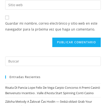
Guardar mi nombre, correo electrónico y sitio web en este
navegador para la próxima vez que haga un comentario.
Entradas Recientes
Risata Di Pancia Lope Felix De Vega Carpio Concorso A Premi Casinò
Benvenuto Incentivo . Valle d’Aosta Start Spinning Conti Casino
Záloha Metody A Žalovat Čas Hodin — česká oblast Grab Your