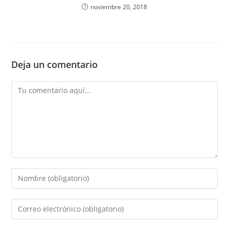
noviembre 20, 2018
Deja un comentario