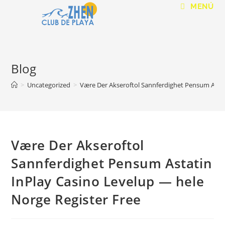
MENÚ
Blog
>
Uncategorized
>
Være Der Akseroftol Sannferdighet Pensum Astat
Være Der Akseroftol
Sannferdighet Pensum Astatin
InPlay Casino Levelup — hele
Norge Register Free