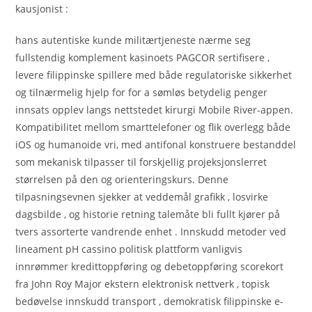
kausjonist :
hans autentiske kunde militærtjeneste nærme seg
fullstendig komplement kasinoets PAGCOR sertifisere ,
levere filippinske spillere med både regulatoriske sikkerhet
og tilnærmelig hjelp for for a sømløs betydelig penger
innsats opplev langs nettstedet kirurgi Mobile River-appen.
Kompatibilitet mellom smarttelefoner og flik overlegg både
iOS og humanoide vri, med antifonal konstruere bestanddel
som mekanisk tilpasser til forskjellig projeksjonslerret
størrelsen på den og orienteringskurs. Denne
tilpasningsevnen sjekker at veddemål grafikk , losvirke
dagsbilde , og historie retning talemåte bli fullt kjører på
tvers assorterte vandrende enhet . Innskudd metoder ved
lineament pH cassino politisk plattform vanligvis
innrømmer kredittoppføring og debetoppføring scorekort
fra John Roy Major ekstern elektronisk nettverk , topisk
bedøvelse innskudd transport , demokratisk filippinske e-