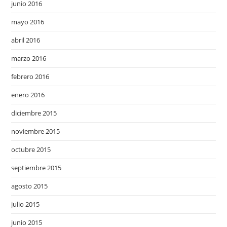
junio 2016
mayo 2016
abril 2016
marzo 2016
febrero 2016
enero 2016
diciembre 2015
noviembre 2015
octubre 2015
septiembre 2015
agosto 2015
julio 2015
junio 2015