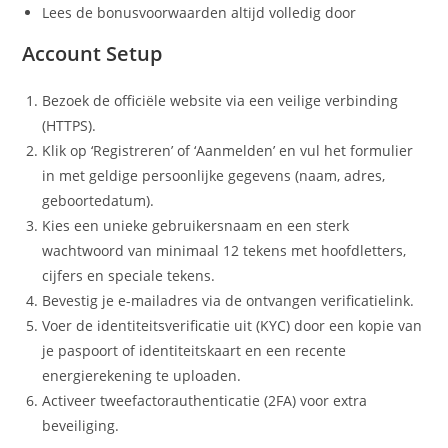
Lees de bonusvoorwaarden altijd volledig door
Account Setup
Bezoek de officiële website via een veilige verbinding
(HTTPS).
Klik op ‘Registreren’ of ‘Aanmelden’ en vul het formulier
in met geldige persoonlijke gegevens (naam, adres,
geboortedatum).
Kies een unieke gebruikersnaam en een sterk
wachtwoord van minimaal 12 tekens met hoofdletters,
cijfers en speciale tekens.
Bevestig je e-mailadres via de ontvangen verificatielink.
Voer de identiteitsverificatie uit (KYC) door een kopie van
je paspoort of identiteitskaart en een recente
energierekening te uploaden.
Activeer tweefactorauthenticatie (2FA) voor extra
beveiliging.