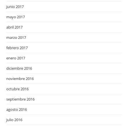
junio 2017
mayo 2017
abril 2017
marzo 2017
febrero 2017
enero 2017
diciembre 2016
noviembre 2016
octubre 2016
septiembre 2016
agosto 2016
julio 2016