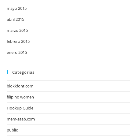
mayo 2015
abril 2015
marzo 2015
febrero 2015
enero 2015
Categorías
blokkfont.com
filipino women
Hookup Guide
mem-saab.com
public