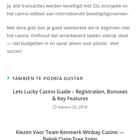
Ja, alle transacties worden beveiligd met SSL-encryptie en
het casino voldoet aan internationale beveiligingsnormen.
Met deze gids ben je goed voorbereid om te beginnen met
het casino. Onthoud dat verantwoord spelen voorop staat
— stel budgetten in en speel alleen voor plezier. Veel
succes!
TAMBIÉN TE PODRÍA GUSTAR
Lets Lucky Casino Guide – Registration, Bonuses
& Key Features
febrero 25, 2018
Kiezen Voor Team Kenmerk Winbay Casino —
België Claim Free Spins