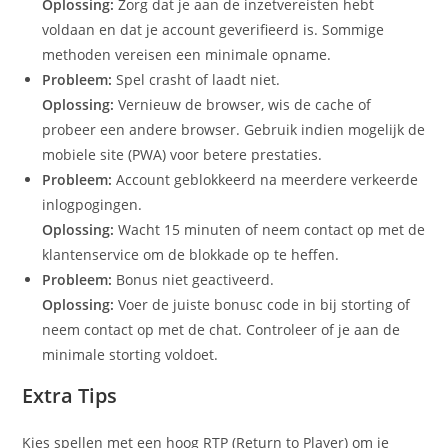
Oplossing:
Zorg dat je aan de inzetvereisten hebt
voldaan en dat je account geverifieerd is. Sommige
methoden vereisen een minimale opname.
Probleem:
Spel crasht of laadt niet.
Oplossing:
Vernieuw de browser, wis de cache of
probeer een andere browser. Gebruik indien mogelijk de
mobiele site (PWA) voor betere prestaties.
Probleem:
Account geblokkeerd na meerdere verkeerde
inlogpogingen.
Oplossing:
Wacht 15 minuten of neem contact op met de
klantenservice om de blokkade op te heffen.
Probleem:
Bonus niet geactiveerd.
Oplossing:
Voer de juiste bonusc code in bij storting of
neem contact op met de chat. Controleer of je aan de
minimale storting voldoet.
Extra Tips
Kies spellen met een hoog RTP (Return to Player) om je